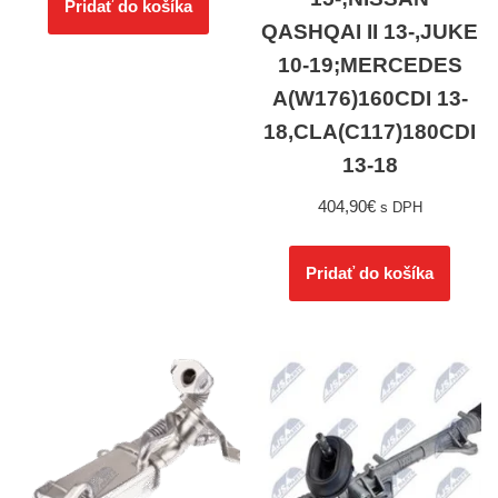
Pridať do košíka
QASHQAI II 13-,JUKE
10-19;MERCEDES
A(W176)160CDI 13-
18,CLA(C117)180CDI
13-18
404,90
€
s DPH
Pridať do košíka