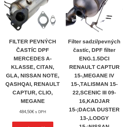
FILTER PEVNÝCH
Filter sadzí/pevných
ČASTÍC DPF
častíc, DPF filter
MERCEDES A-
ENG.1.5DCI
KLASSE, CITAN,
RENAULT CAPTUR
GLA, NISSAN NOTE,
15-,MEGANE IV
QASHQAI, RENAULT
15-,TALISMAN 15-
CAPTUR, CLIO,
22,SCENIC III 09-
MEGANE
16,KADJAR
15-;DACIA DUSTER
484,50
€
s DPH
13-,LODGY
15-;NISSAN