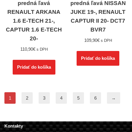
predná ľavá
predná ľavá NISSAN
RENAULT ARKANA
JUKE 19-, RENAULT
1.6 E-TECH 21-,
CAPTUR II 20- DCT7
CAPTUR 1.6 E-TECH
BVR7
20-
109,90
€
s DPH
110,90
€
s DPH
Pridať do košíka
Pridať do košíka
1
2
3
4
5
6
→
Kontakty