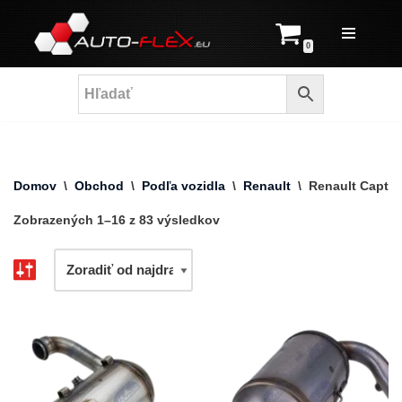
Prejsť
0
na
obsah
Domov
\
Obchod
\
Podľa vozidla
\
Renault
\
Renault Captur
Zobrazených 1–16 z 83 výsledkov