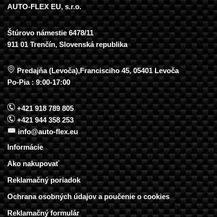
AUTO-FLEX EU, s.r.o.
Štúrovo námestie 6478/11
911 01 Trenčín, Slovenská republika
Predajňa (Levoča),Francisciho 45, 05401 Levoča
Po-Pia : 9:00-17:00
+421 918 789 805
+421 944 358 253
info@auto-flex.eu
Informácie
Ako nakupovať
Reklamačný poriadok
Ochrana osobných údajov a poučenie o cookies
Reklamačný formulár