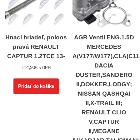
Hnací hriadeľ, poloos
AGR Ventil ENG.1.5D
pravá RENAULT
MERCEDES
CAPTUR 1.2TCE 13-
A(V177/W177),CLA(C11
DACIA
114,90
€
s DPH
DUSTER,SANDERO
II,DOKKER,LODGY;
Pridať do košíka
NISSAN QASHQAI
II,X-TRAIL III;
RENAULT CLIO
V,CAPTUR
II,MEGANE