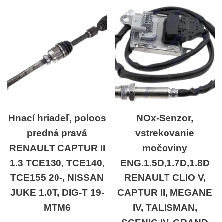
Hnací hriadeľ, poloos
NOx-Senzor,
predná pravá
vstrekovanie
RENAULT CAPTUR II
močoviny
1.3 TCE130, TCE140,
ENG.1.5D,1.7D,1.8D
TCE155 20-, NISSAN
RENAULT CLIO V,
JUKE 1.0T, DIG-T 19-
CAPTUR II, MEGANE
MTM6
IV, TALISMAN,