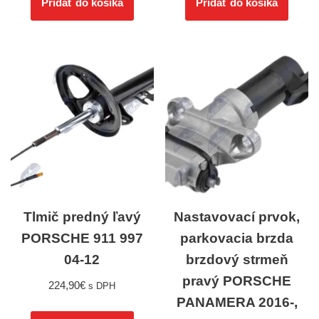
Pridať do košíka
Pridať do košíka
Tlmič predný ľavý
Nastavovací prvok,
PORSCHE 911 997
parkovacia brzda
04-12
brzdový strmeň
pravý PORSCHE
224,90
€
s DPH
PANAMERA 2016-,