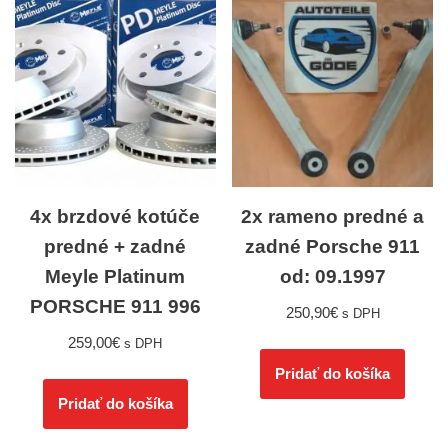
4x brzdové kotúče
2x rameno predné a
predné + zadné
zadné Porsche 911
Meyle Platinum
od: 09.1997
PORSCHE 911 996
250,90
€
s DPH
259,00
€
s DPH
Pridať do košíka
Pridať do košíka