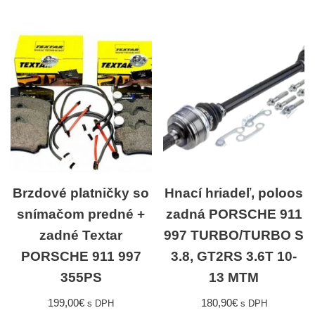
Brzdové platničky so
Hnací hriadeľ, poloos
snímačom predné +
zadná PORSCHE 911
zadné Textar
997 TURBO/TURBO S
PORSCHE 911 997
3.8, GT2RS 3.6T 10-
355PS
13 MTM
199,00
€
180,90
€
s DPH
s DPH