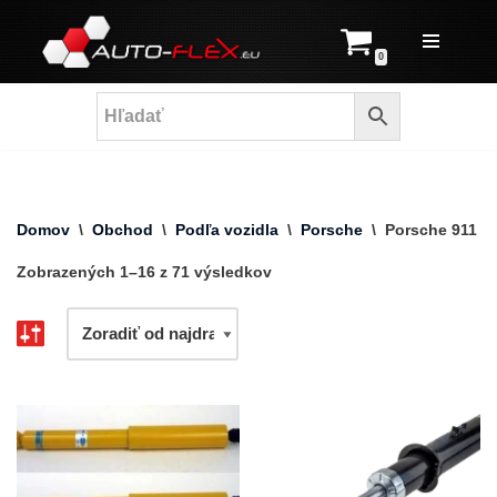
Prejsť
0
na
obsah
Domov
\
Obchod
\
Podľa vozidla
\
Porsche
\
Porsche 911
Zobrazených 1–16 z 71 výsledkov