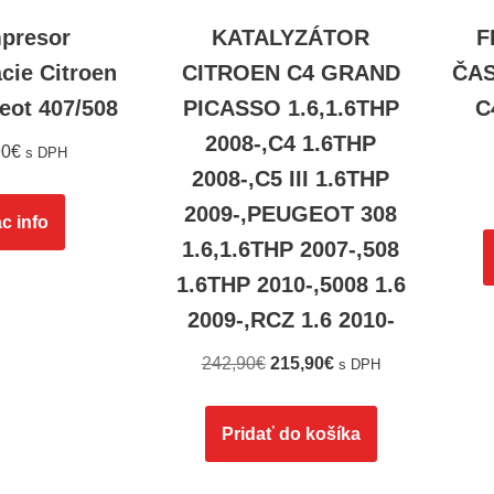
presor
KATALYZÁTOR
F
ácie Citroen
CITROEN C4 GRAND
ČAS
eot 407/508
PICASSO 1.6,1.6THP
C
2008-,C4 1.6THP
90
€
s DPH
2008-,C5 III 1.6THP
2009-,PEUGEOT 308
c info
1.6,1.6THP 2007-,508
1.6THP 2010-,5008 1.6
2009-,RCZ 1.6 2010-
242,90
€
215,90
€
s DPH
Pridať do košíka