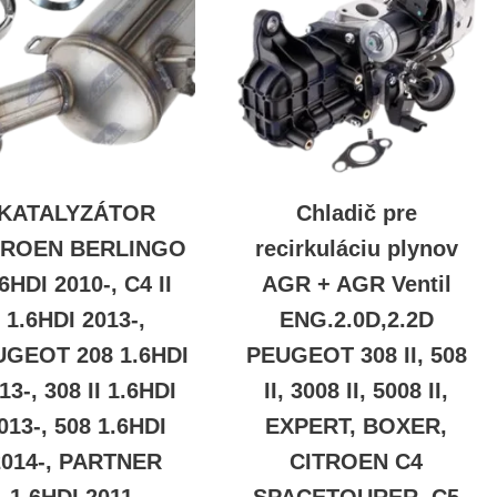
KATALYZÁTOR
Chladič pre
TROEN BERLINGO
recirkuláciu plynov
6HDI 2010-, C4 II
AGR + AGR Ventil
1.6HDI 2013-,
ENG.2.0D,2.2D
UGEOT 208 1.6HDI
PEUGEOT 308 II, 508
13-, 308 II 1.6HDI
II, 3008 II, 5008 II,
013-, 508 1.6HDI
EXPERT, BOXER,
2014-, PARTNER
CITROEN C4