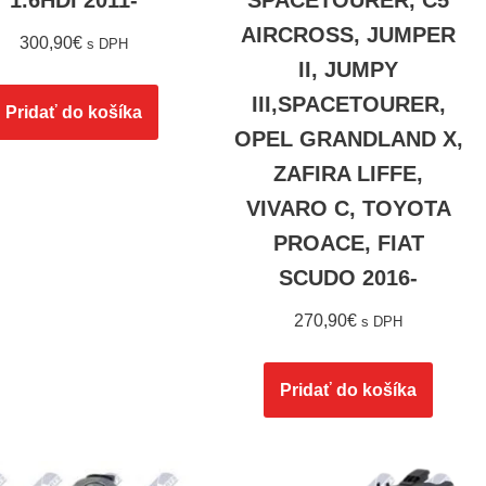
1.6HDI 2011-
SPACETOURER, C5
AIRCROSS, JUMPER
300,90
€
s DPH
II, JUMPY
COMBO;
III,SPACETOURER,
Pridať do košíka
OPEL GRANDLAND X,
ZAFIRA LIFFE,
VIVARO C, TOYOTA
PROACE, FIAT
SCUDO 2016-
270,90
€
s DPH
Pridať do košíka