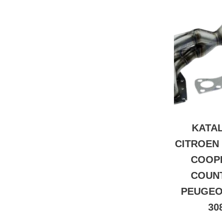
KATA
CITROEN 
COOPE
COUN
PEUGEOT
30