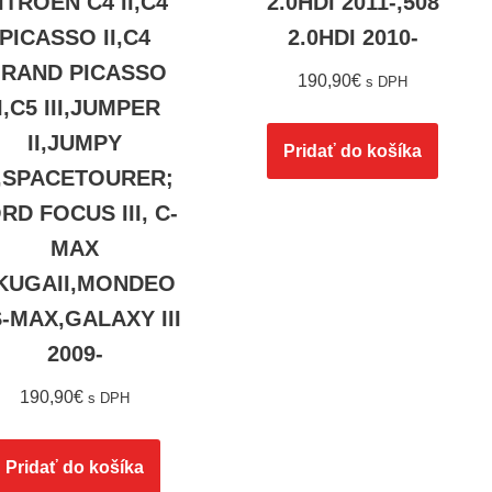
ITROEN C4 II,C4
2.0HDI 2011-,508
PICASSO II,C4
2.0HDI 2010-
RAND PICASSO
190,90
€
s DPH
II,C5 III,JUMPER
II,JUMPY
Pridať do košíka
II,SPACETOURER;
RD FOCUS III, C-
MAX
,KUGAII,MONDEO
S-MAX,GALAXY III
2009-
190,90
€
s DPH
Pridať do košíka