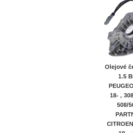
Olejové 
1.5 
PEUGEOT
18- , 30
508/5
PARTN
CITROEN 