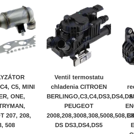
LYZÁTOR
Ventil termostatu
C4, C5, MINI
chladenia CITROEN
re
R, ONE,
BERLINGO,C3,C4,DS3,DS4,DS
A
TRYMAN,
PEUGEOT
EN
 207, 208,
2008,208,3008,308,5008,508
30
8, 508
DS DS3,DS4,DS5