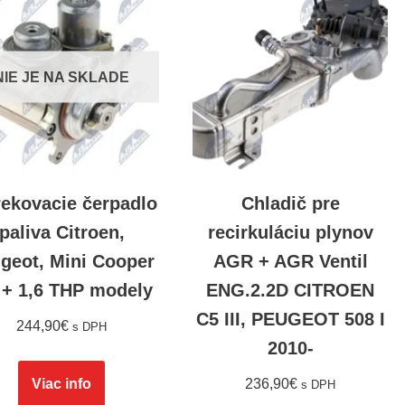
NIE JE NA SKLADE
rekovacie čerpadlo
Chladič pre
paliva Citroen,
recirkuláciu plynov
geot, Mini Cooper
AGR + AGR Ventil
 + 1,6 THP modely
ENG.2.2D CITROEN
C5 III, PEUGEOT 508 I
244,90
€
s DPH
2010-
Viac info
236,90
€
s DPH