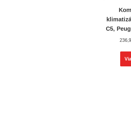
Kom
klimatiz
C5, Peug
236,
Via