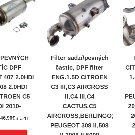
 PEVNÝCH
Filter sadzí/pevných
ÍC DPF
častíc, DPF filter
CI
407 2.0HDI
ENG.1.5D CITROEN
1.
508 2.0HDI
C3 III,C3 AIRCROSS
ITROEN C5
II,C4 III,C4
PE
DI 2010-
CACTUS,C5
20
AIRCROSS,BERLINGO;
2
46,90
€
s DPH
PEUGEOT 308 II,508