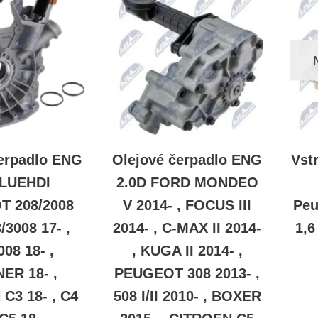
čerpadlo ENG
Olejové čerpadlo ENG
Vst
BLUEHDI
2.0D FORD MONDEO
 208/2008
V 2014- , FOCUS III
Peu
8/3008 17- ,
2014- , C-MAX II 2014-
1,6
008 18- ,
, KUGA II 2014- ,
ER 18- ,
PEUGEOT 308 2013- ,
C3 18- , C4
508 I/II 2010- , BOXER