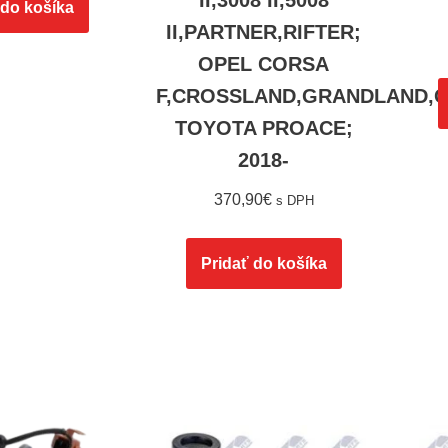
II,3008 II,5008
 do košíka
II,PARTNER,RIFTER;
OPEL CORSA
F,CROSSLAND,GRANDLAND,
TOYOTA PROACE;
2018-
370,90
€
s DPH
Pridať do košíka