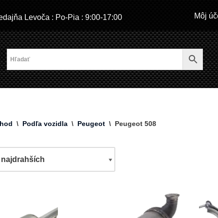
Môj úč
dajňa Levoča : Po-Pia : 9:00-17:00
hod
\
Podľa vozidla
\
Peugeot
\
Peugeot 508