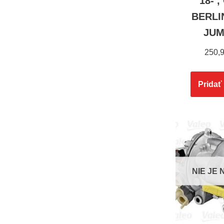
18- ,
BERLIN
JUM
250,
Pridať
NIE JE