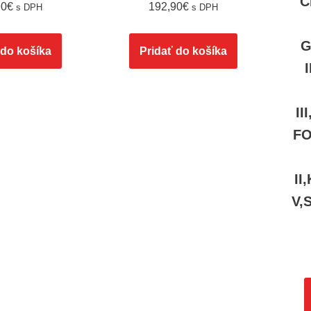
C
90
€
192,90
€
s DPH
s DPH
G
 do košíka
Pridať do košíka
I
FO
II
V,