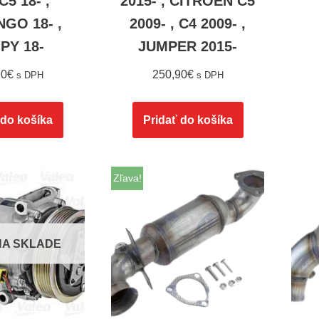
 C5 18- ,
2015- , CITROEN C5
GO 18- ,
2009- , C4 2009- ,
PY 18-
JUMPER 2015-
90
€
250,90
€
s DPH
s DPH
 do košíka
Pridať do košíka
Zľava!
 NA SKLADE