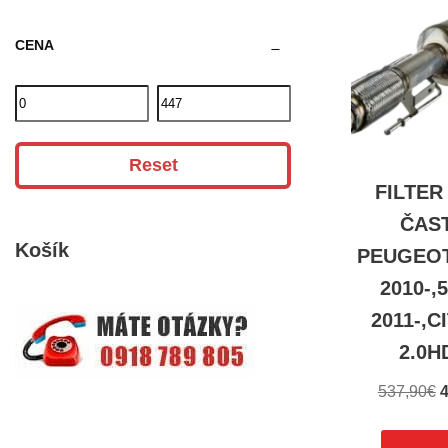
CENA
Reset
FILTER
ČAST
Košík
PEUGEOT 
2010-,
2011-,C
2.0H
537,90
€
4