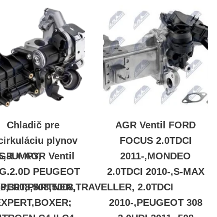
Chladič pre
AGR Ventil FORD
cirkuláciu plynov
FOCUS 2.0TDCI
5,JUMPY,
GR + AGR Ventil
2011-,MONDEO
G.2.0D PEUGEOT
2.0TDCI 2010-,S-MAX
,EXPERT,PARTNER,TRAVELLER,
8,3008,508,5008,
2.0TDCI
EXPERT,BOXER;
2010-,PEUGEOT 308