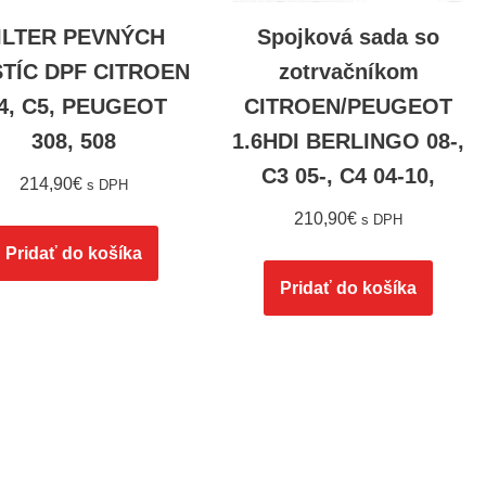
ILTER PEVNÝCH
Spojková sada so
TÍC DPF CITROEN
zotrvačníkom
4, C5, PEUGEOT
CITROEN/PEUGEOT
308, 508
1.6HDI BERLINGO 08-,
C3 05-, C4 04-10,
214,90
€
s DPH
210,90
€
s DPH
Pridať do košíka
Pridať do košíka