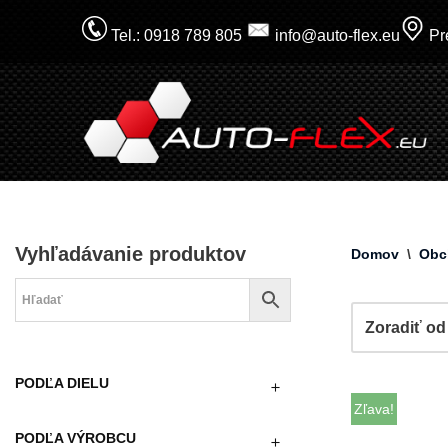
Tel.: 0918 789 805
info@auto-flex.eu
Pre
Prejsť
na
obsah
Vyhľadávanie produktov
Domov
\
Obc
PODĽA DIELU
Zľava!
PODĽA VÝROBCU