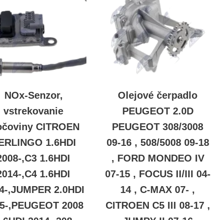
NOx-Senzor,
Olejové čerpadlo
vstrekovanie
PEUGEOT 2.0D
čoviny CITROEN
PEUGEOT 308/3008
ERLINGO 1.6HDI
09-16 , 508/5008 09-18
2008-,C3 1.6HDI
, FORD MONDEO IV
2014-,C4 1.6HDI
07-15 , FOCUS II/III 04-
4-,JUMPER 2.0HDI
14 , C-MAX 07- ,
15-,PEUGEOT 2008
CITROEN C5 III 08-17 ,