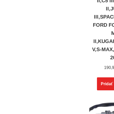
II,C5 
II
III,SPA
FORD FO
II,KUGA
V,S-MAX
2
190,
Pridať