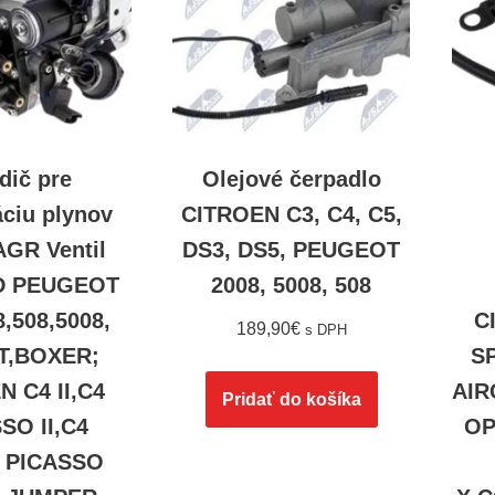
dič pre
Olejové čerpadlo
áciu plynov
CITROEN C3, C4, C5,
AGR Ventil
DS3, DS5, PEUGEOT
D PEUGEOT
2008, 5008, 508
8,508,5008,
C
189,90
€
s DPH
T,BOXER;
S
N C4 II,C4
AIR
Pridať do košíka
SO II,C4
OP
 PICASSO