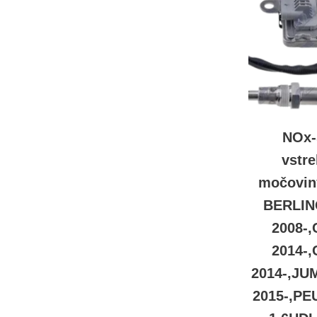
NOx-
vstr
močovin
BERLIN
2008-,
2014-,
2014-,JU
2015-,PE