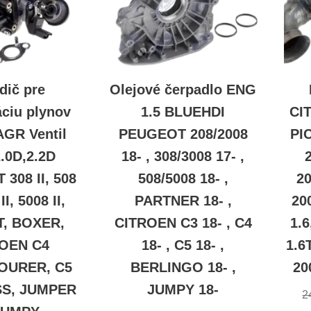
dič pre
Olejové čerpadlo ENG
áciu plynov
1.5 BLUEHDI
CI
AGR Ventil
PEUGEOT 208/2008
PI
.0D,2.2D
18- , 308/3008 17- ,
308 II, 508
508/5008 18- ,
20
II, 5008 II,
PARTNER 18- ,
20
, BOXER,
CITROEN C3 18- , C4
1.6
OEN C4
18- , C5 18- ,
1.6
OURER, C5
BERLINGO 18- ,
20
S, JUMPER
JUMPY 18-
2