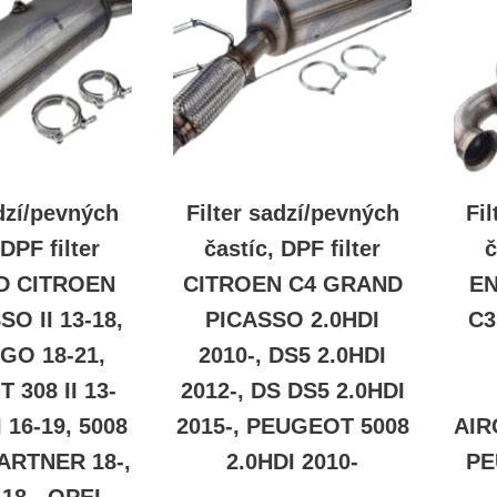
adzí/pevných
Filter sadzí/pevných
Fi
 DPF filter
častíc, DPF filter
č
D CITROEN
CITROEN C4 GRAND
EN
SO II 13-18,
PICASSO 2.0HDI
C3
GO 18-21,
2010-, DS5 2.0HDI
 308 II 13-
2012-, DS DS5 2.0HDI
I 16-19, 5008
2015-, PEUGEOT 5008
AIR
 PARTNER 18-,
2.0HDI 2010-
PE