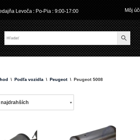
Môj úč
dajňa Levoča : Po-Pia : 9:00-17:00
hod
\
Podľa vozidla
\
Peugeot
\
Peugeot 5008