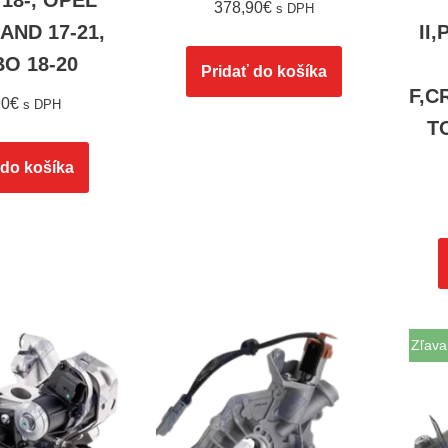
 18-, OPEL
378,90
€
s DPH
ND 17-21,
II
O 18-20
Pridať do košíka
F,C
90
€
s DPH
T
 do košíka
Zľava