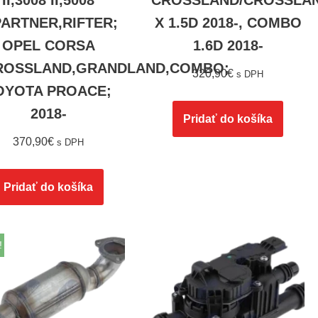
II,3008 II,5008
CROSSLAND/CROSSLA
,PARTNER,RIFTER;
X 1.5D 2018-, COMBO
OPEL CORSA
1.6D 2018-
ROSSLAND,GRANDLAND,COMBO;
320,90
€
s DPH
OYOTA PROACE;
2018-
Pridať do košíka
370,90
€
s DPH
Pridať do košíka
!