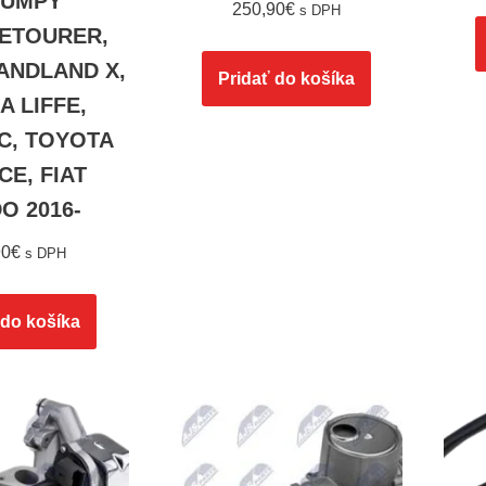
 JUMPY
250,90
€
s DPH
CETOURER,
ANDLAND X,
Pridať do košíka
A LIFFE,
C, TOYOTA
E, FIAT
O 2016-
90
€
s DPH
 do košíka