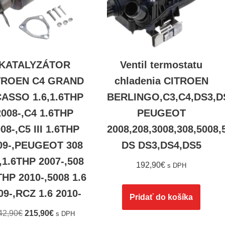
KATALYZÁTOR
Ventil termostatu
TROEN C4 GRAND
chladenia CITROEN
CASSO 1.6,1.6THP
BERLINGO,C3,C4,DS3,D
2008-,C4 1.6THP
PEUGEOT
08-,C5 III 1.6THP
2008,208,3008,308,500
09-,PEUGEOT 308
DS DS3,DS4,DS5
,1.6THP 2007-,508
192,90
€
s DPH
THP 2010-,5008 1.6
09-,RCZ 1.6 2010-
Pridať do košíka
42,90
€
215,90
€
s DPH