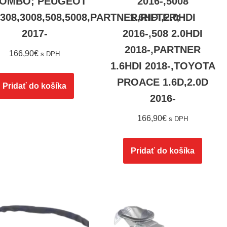
COMBO; PEUGEOT
2016-,5008
,308,3008,508,5008,PARTNER,RIFTER;
1.6HDI,2.0HDI
2017-
2016-,508 2.0HDI
2018-,PARTNER
166,90
€
s DPH
1.6HDI 2018-,TOYOTA
PROACE 1.6D,2.0D
Pridať do košíka
2016-
166,90
€
s DPH
Pridať do košíka