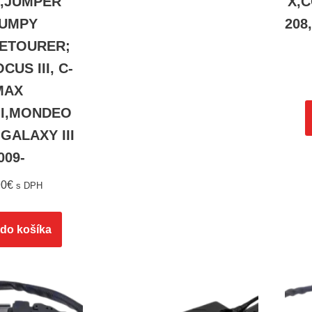
III,JUMPER
X,
,JUMPY
208
CETOURER;
CUS III, C-
MAX
II,MONDEO
,GALAXY III
009-
90
€
s DPH
 do košíka