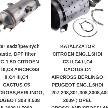
lter sadzí/pevných
KATALYZÁTOR
astíc, DPF filter
CITROEN ENG.1.6HDI
G.1.5D CITROEN
C3 II,C4 II,C4
 III,C3 AIRCROSS
CACTUS,C4
II,C4 III,C4
AIRCROSS,BERLINGO;
CACTUS,C5
PEUGEOT ENG.1.6HDI
CROSS,BERLINGO;
207,208,301,308,3008,4
UGEOT 308 II,508
2009-; OPEL