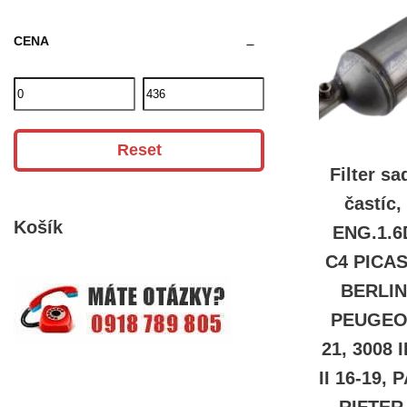
CENA
Reset
Filter s
častíc,
Košík
ENG.1.6
C4 PICAS
BERLIN
PEUGEOT
21, 3008 I
II 16-19,