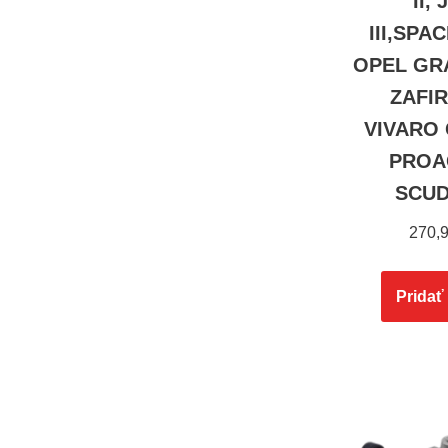
II,
III,SPA
OPEL GR
ZAFIR
VIVARO 
PROAC
SCUD
270,
Pridať