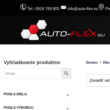
Tel.: 0918 789 805
info@auto-flex.eu
Pre
Prejsť
na
obsah
Vyhľadávanie produktov
Domov
\
Obc
PODĽA DIELU
PODĽA VÝROBCU