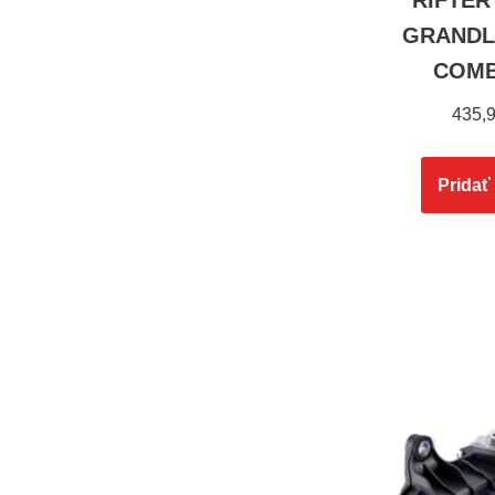
RIFTER
GRANDLA
COMB
435,
Pridať