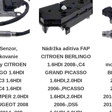
Senzor,
Nádržka aditíva FAP
ekovanie
CITROEN BERLINGO
y CITROEN
1.6HDI 2008-,C4
mo
GO 1.6HDI
GRAND PICASSO
B
C3 1.6HDI
1.6HDI,2.0HDI
C4 1.6HDI
2006-,PICASSO
MPER 2.0HDI
1.6HDI,2.0HDI
201
UGEOT 2008
2006-,DS5
20