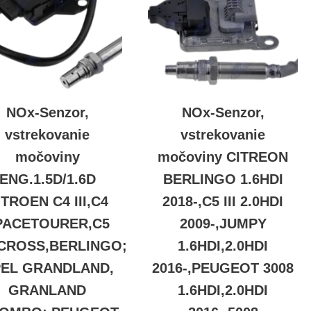
NOx-Senzor,
NOx-Senzor,
vstrekovanie
vstrekovanie
močoviny
močoviny CITREON
ENG.1.5D/1.6D
BERLINGO 1.6HDI
ITROEN C4 III,C4
2018-,C5 III 2.0HDI
PACETOURER,C5
2009-,JUMPY
CROSS,BERLINGO;
1.6HDI,2.0HDI
EL GRANDLAND,
2016-,PEUGEOT 3008
GRANLAND
1.6HDI,2.0HDI