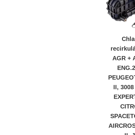
Chla
recirkul
AGR + 
ENG.2
PEUGEOT 
II, 3008 
EXPERT
CITR
SPACET
AIRCROS