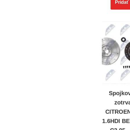
Pridať
Spojko
zotr
CITROE
1.6HDI B