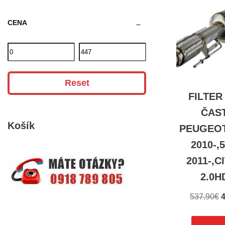
CENA
Reset
FILTER
ČAST
Košík
PEUGEOT 
2010-,
2011-,C
2.0H
537,90
€
4