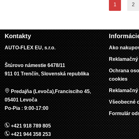
1
2
Kontakty
Informáci
AUTO-FLEX EU, s.r.o.
Ako nakupo
Reklamačný 
Štúrovo námestie 6478/11
Ochrana oso
911 01 Trenčín, Slovenská republika
cookies
Reklamačný 
Predajňa (Levoča),Francisciho 45,
05401 Levoča
Všeobecné 
Po-Pia : 9:00-17:00
Formulár od
+421 918 789 805
+421 944 358 253