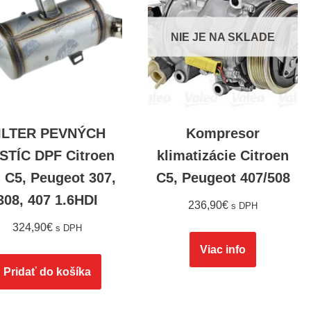
NIE JE NA SKLADE
ILTER PEVNÝCH
Kompresor
STÍC DPF Citroen
klimatizácie Citroen
 C5, Peugeot 307,
C5, Peugeot 407/508
308, 407 1.6HDI
236,90
€
s DPH
324,90
€
s DPH
Viac info
Pridať do košíka