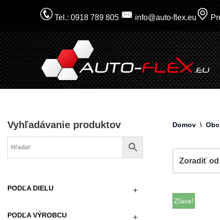
Tel.: 0918 789 805
info@auto-flex.eu
Pre
Prejsť
na
obsah
Vyhľadávanie produktov
Domov
\
Obc
PODĽA DIELU
Zľava!
PODĽA VÝROBCU