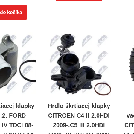
 do košíka
tiacej klapky
Hrdlo škrtiacej klapky
2.2, FORD
CITROEN C4 II 2.0HDI
va
V TDCI 08-
2009-,C5 III 2.0HDI
CIT