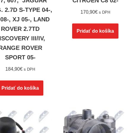
07, 607, JAGUAR
CITROEN C8 02-
. 2.7D S-TYPE 04-,
170,90
€
s DPH
08-, XJ 05-, LAND
ROVER 2.7TD
Pridať do košíka
ISCOVERY III/IV,
RANGE ROVER
SPORT 05-
184,90
€
s DPH
Pridať do košíka