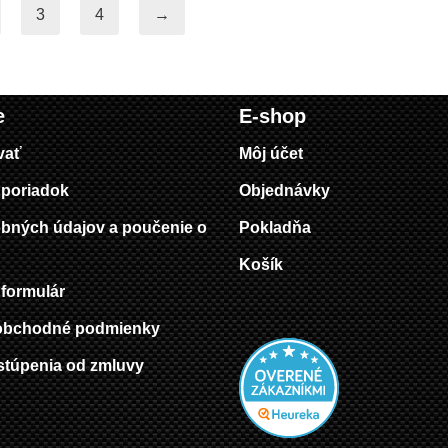
3
4
→
e
E-shop
vať
Môj účet
poriadok
Objednávky
bných údajov a poučenie o
Pokladňa
Košík
formulár
obchodné podmienky
stúpenia od zmluvy