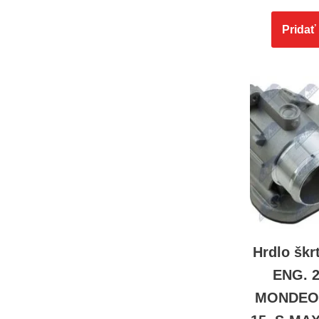
Pridať
Hrdlo škr
ENG. 
MONDEO I