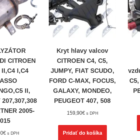
LYZÁTOR
Kryt hlavy valcov
DI CITROEN
CITROEN C4, C5,
 II,C4 I,C4
JUMPY, FIAT SCUDO,
vzd
CASSO
FORD C-MAX, FOCUS,
C5
NGO,C5 II,
GALAXY, MONDEO,
P
207,307,308
PEUGEOT 407, 508
RTNER 2005-
159,90
€
s DPH
015
90
€
Pridať do košíka
s DPH