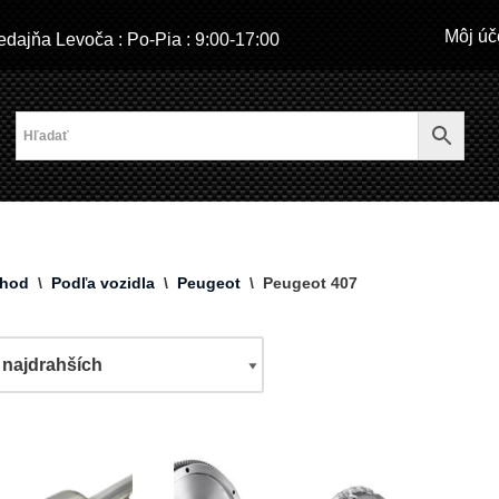
Môj úč
dajňa Levoča : Po-Pia : 9:00-17:00
hod
\
Podľa vozidla
\
Peugeot
\
Peugeot 407