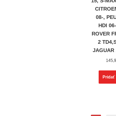
15, S-MAX
CITROEN
08-, PE
HDI 06
ROVER F
2 TD4,
JAGUAR X
145,
Pridať