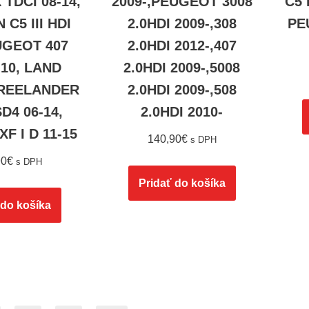
 TDCI 08-14,
2009-,PEUGEOT 3008
C5 
 C5 III HDI
2.0HDI 2009-,308
PE
UGEOT 407
2.0HDI 2012-,407
-10, LAND
2.0HDI 2009-,5008
REELANDER
2.0HDI 2009-,508
SD4 06-14,
2.0HDI 2010-
F I D 11-15
140,90
€
s DPH
90
€
s DPH
Pridať do košíka
 do košíka