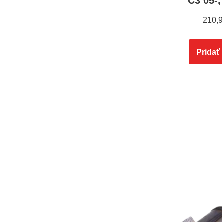
C3 05-,
210,
Pridať