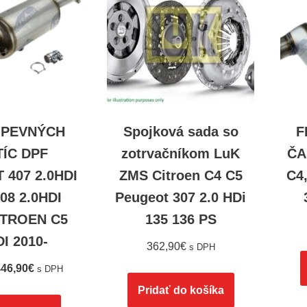
 PEVNÝCH
Spojková sada so
F
ÍC DPF
zotrvačníkom LuK
ČA
407 2.0HDI
ZMS Citroen C4 C5
C4,
508 2.0HDI
Peugeot 307 2.0 HDi
ITROEN C5
135 136 PS
DI 2010-
362,90
€
s DPH
46,90
€
s DPH
Pridať do košíka