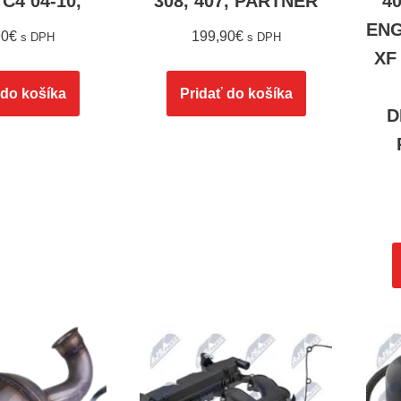
 C4 04-10,
308, 407, PARTNER
4
ENG
90
€
199,90
€
s DPH
s DPH
XF 
 do košíka
Pridať do košíka
D