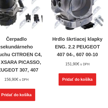
Čerpadlo
Hrdlo škrtiacej klapky
sekundárneho
ENG. 2.2 PEUGEOT
uchu CITROEN C4,
407 04-, 607 00-10
, XSARA PICASSO,
151,90
€
s DPH
EUGEOT 307, 407
156,90
€
Pridať do košíka
s DPH
Pridať do košíka