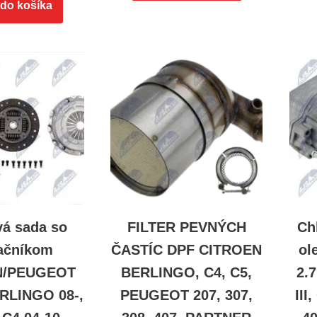
 do košíka
vá sada so
FILTER PEVNÝCH
Ch
vačníkom
ČASTÍC DPF CITROEN
ol
N/PEUGEOT
BERLINGO, C4, C5,
2.
ERLINGO 08-,
PEUGEOT 207, 307,
III