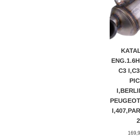
KATA
ENG.1.6H
C3 I,C3
PI
I,BERLI
PEUGEOT 
I,407,PA
2
169,