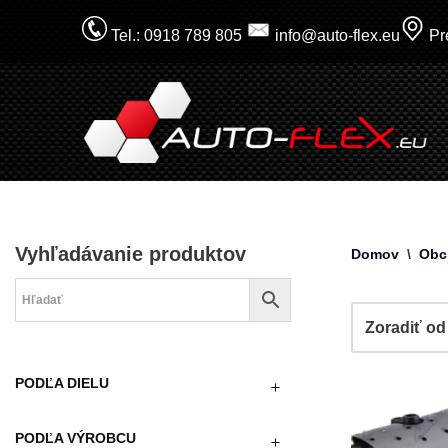
Tel.: 0918 789 805
info@auto-flex.eu
Pre
Prejsť
na
obsah
Vyhľadávanie produktov
Domov
\
Obc
PODĽA DIELU
PODĽA VÝROBCU