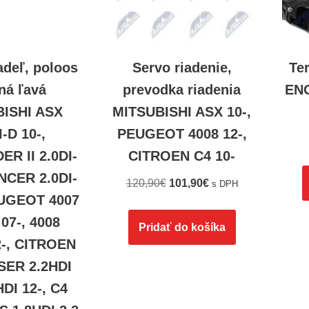
adeľ, poloos
Servo riadenie,
Te
ná ľavá
prevodka riadenia
ENG
ISHI ASX
MITSUBISHI ASX 10-,
I-D 10-,
PEUGEOT 4008 12-,
R II 2.0DI-
CITROEN C4 10-
ANCER 2.0DI-
120,90
€
101,90
€
s DPH
EUGEOT 4007
 07-, 4008
Pridať do košíka
2-, CITROEN
ER 2.2HDI
HDI 12-, C4