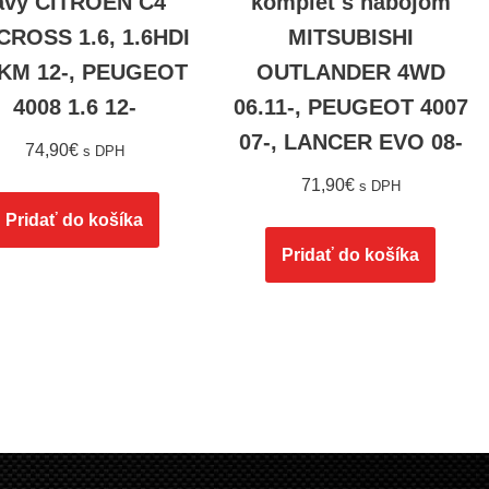
avý CITROEN C4
komplet s nábojom
CROSS 1.6, 1.6HDI
MITSUBISHI
KM 12-, PEUGEOT
OUTLANDER 4WD
4008 1.6 12-
06.11-, PEUGEOT 4007
07-, LANCER EVO 08-
74,90
€
s DPH
71,90
€
s DPH
Pridať do košíka
Pridať do košíka