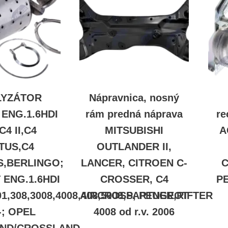
LYZÁTOR
Nápravnica, nosný
ENG.1.6HDI
rám predná náprava
re
,C4 II,C4
MITSUBISHI
A
TUS,C4
OUTLANDER II,
S,BERLINGO;
LANCER, CITROEN C-
C
ENG.1.6HDI
CROSSER, C4
P
01,308,3008,4008,408,5008,PARTNER,RIFTER
AIRCROSS, PEUGEOT
-; OPEL
4008 od r.v. 2006