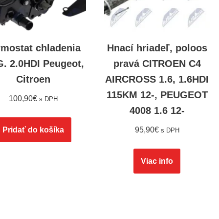
rmostat chladenia
Hnací hriadeľ, poloos
. 2.0HDI Peugeot,
pravá CITROEN C4
Citroen
AIRCROSS 1.6, 1.6HDI
115KM 12-, PEUGEOT
100,90
€
s DPH
4008 1.6 12-
Pridať do košíka
95,90
€
s DPH
Viac info