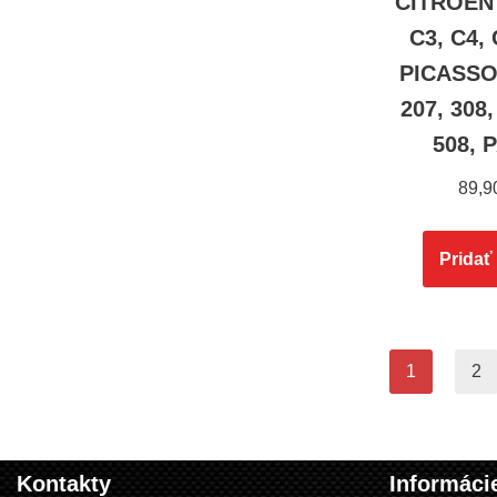
CITROEN
C3, C4,
PICASSO
207, 308,
508, 
89,9
Pridať
1
2
Kontakty
Informáci