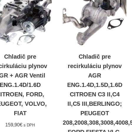
Chladič pre
Chladič pre
cirkuláciu plynov
recirkuláciu plynov
GR + AGR Ventil
AGR
ENG.1.4D/1.6D
ENG.1.4D,1.5D,1.6D
ITROEN, FORD,
CITROEN C3 II,C4
EUGEOT, VOLVO,
II,C5 III,BERLINGO;
FIAT
PEUGEOT
208,2008,308,3008,4008
159,90
€
s DPH