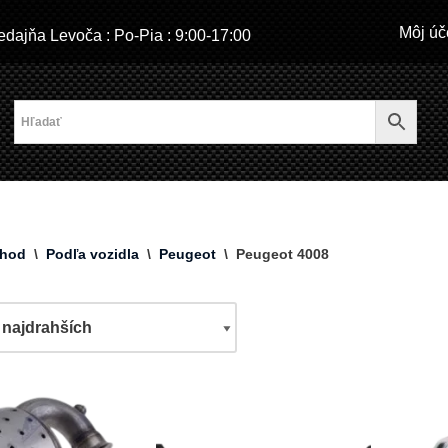
Môj úč
dajňa Levoča : Po-Pia : 9:00-17:00
hod
\
Podľa vozidla
\
Peugeot
\
Peugeot 4008