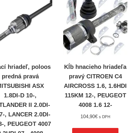
cí hriadeľ, poloos
Kĺb hnacieho hriadeľa
predná pravá
pravý CITROEN C4
ITSUBISHI ASX
AIRCROSS 1.6, 1.6HDI
1.8DI-D 10-,
115KM 12-, PEUGEOT
LANDER II 2.0DI-
4008 1.6 12-
7-, LANCER 2.0DI-
104,90
€
s DPH
8-, PEUGEOT 4007