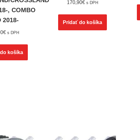
ND/CROSSLAND
170,90
€
s DPH
018-, COMBO
D 2018-
Pridať do košíka
90
€
s DPH
 do košíka