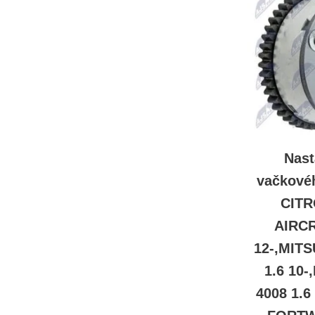
Nast
vačkové
CITR
AIRCR
12-,MITS
1.6 10
4008 1.