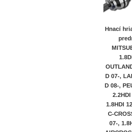
Hnací hri
pred
MITSUB
1.8D
OUTLANDE
D 07-, L
D 08-, P
2.2HDI
1.8HDI 1
C-CROSS
07-, 1.8