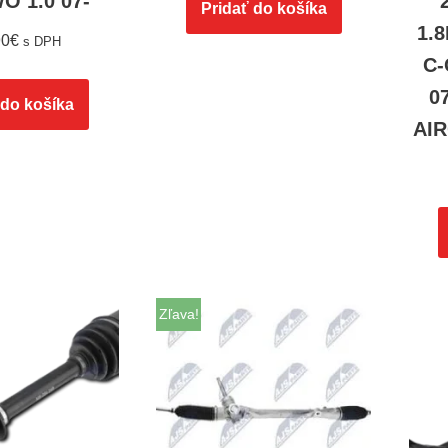
 1.0 07-
Pridať do košíka
1.
90
€
s DPH
C-
07
 do košíka
AIR
Zľava!