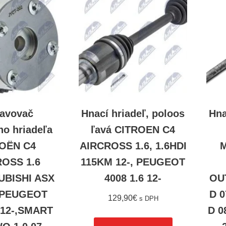
avovač
Hnací hriadeľ, poloos
Hna
ho hriadeľa
ľavá CITROEN C4
OËN C4
AIRCROSS 1.6, 1.6HDI
M
OSS 1.6
115KM 12-, PEUGEOT
UBISHI ASX
4008 1.6 12-
OUT
-,PEUGEOT
D 0
129,90
€
s DPH
6 12-,SMART
D 0