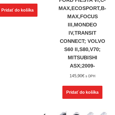
FORD FIESTA VI,C-
MAX,ECOSPORT,B-
Pridať do košíka
MAX,FOCUS
III,MONDEO
IV,TRANSIT
CONNECT; VOLVO
S60 II,S80,V70;
MITSUBISHI
ASX;2009-
145,90
€
s DPH
Pridať do košíka