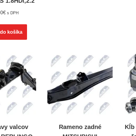
 1.8HDI,2.2
90
€
s DPH
 do košíka
avy valcov
Rameno zadné
Kĺb