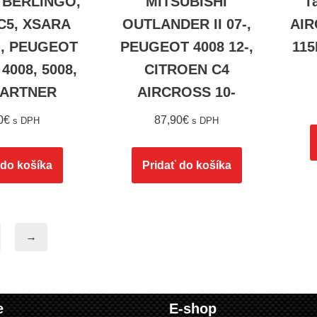
 BERLINGO,
MITSUBISHI
ľ
 C5, XSARA
OUTLANDER II 07-,
AIR
, PEUGEOT
PEUGEOT 4008 12-,
115
 4008, 5008,
CITROEN C4
PARTNER
AIRCROSS 10-
0
€
87,90
€
s DPH
s DPH
 do košíka
Pridať do košíka
→
e
E-shop