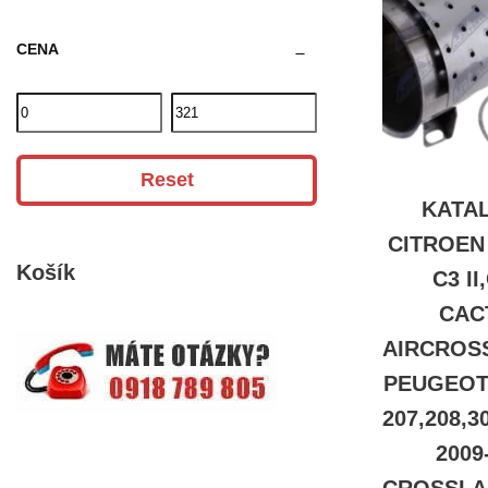
CENA
Reset
KATA
CITROEN 
Košík
C3 II
CAC
AIRCROS
PEUGEOT 
207,208,3
2009