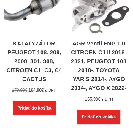
KATALYZÁTOR
AGR Ventil ENG.1.0
PEUGEOT 108, 208,
CITROEN C1 II 2018-
2008, 301, 308,
2021, PEUGEOT 108
CITROEN C1, C3, C4
2018-, TOYOTA
CACTUS
YARIS 2014-, AYGO
2014-, AYGO X 2022-
179,90
€
164,90
€
s DPH
155,90
€
s DPH
Pridať do košíka
Pridať do košíka