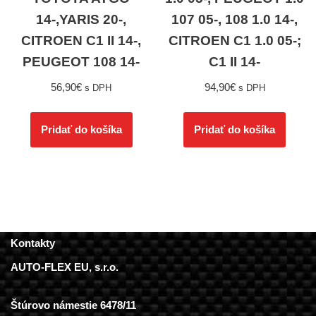
14-,YARIS 20-,
107 05-, 108 1.0 14-,
CITROEN C1 II 14-,
CITROEN C1 1.0 05-;
PEUGEOT 108 14-
C1 II 14-
56,90
€
94,90
€
s DPH
s DPH
Pridať do košíka
Pridať do košíka
Kontakty
AUTO-FLEX EU, s.r.o.
Štúrovo námestie 6478/11