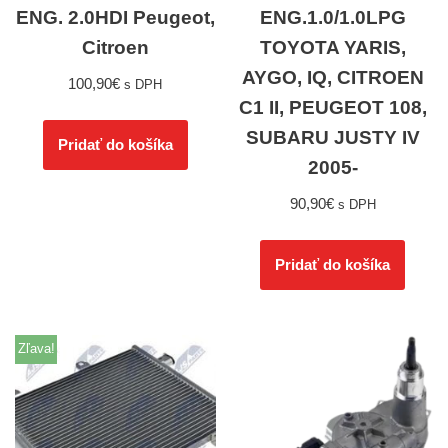
ENG. 2.0HDI Peugeot,
ENG.1.0/1.0LPG
Citroen
TOYOTA YARIS,
AYGO, IQ, CITROEN
100,90
€
s DPH
C1 II, PEUGEOT 108,
SUBARU JUSTY IV
Pridať do košíka
2005-
90,90
€
s DPH
Pridať do košíka
Zľava!