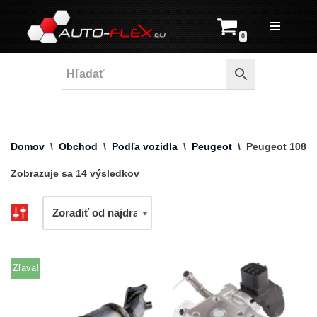
Prejsť
0
na
obsah
Domov
\
Obchod
\
Podľa vozidla
\
Peugeot
\
Peugeot 108
Zobrazuje sa 14 výsledkov
Zľava!