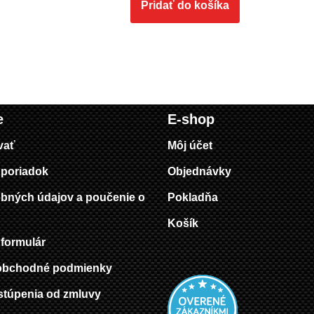
Pridať do košíka
e
E-shop
vať
Môj účet
poriadok
Objednávky
bných údajov a poučenie o
Pokladňa
Košík
formulár
obchodné podmienky
stúpenia od zmluvy