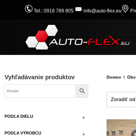
Tel.: 0918 789 805
info@auto-flex.eu
Pre
Prejsť
na
obsah
Vyhľadávanie produktov
Domov
\
Obc
PODĽA DIELU
PODĽA VÝROBCU