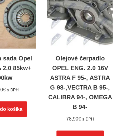
á sada Opel
Olejové čerpadlo
A 2,0 85kw+
OPEL ENG. 2.0 16V
00kw
ASTRA F 95-, ASTRA
G 98-,VECTRA B 95-,
90
€
s DPH
CALIBRA 94-, OMEGA
B 94-
 do košíka
78,90
€
s DPH