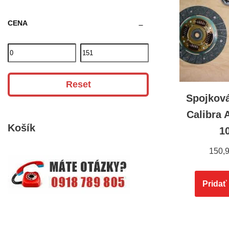
CENA
Reset
Spojkov
Calibra 
Košík
1
150,
Pridať