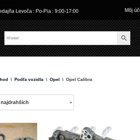
Môj úč
dajňa Levoča : Po-Pia : 9:00-17:00
hod
\
Podľa vozidla
\
Opel
\
Opel Calibra