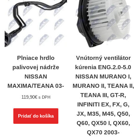
Plniace hrdlo
Vnútorný ventilátor
palivovej nádrže
kúrenia ENG.2.0-5.0
NISSAN
NISSAN MURANO I,
MAXIMA/TEANA 03-
MURANO II, TEANA II,
TEANA III, GT-R,
119,90
€
s DPH
INFINITI EX, FX, G,
JX, M35, M45, Q50,
Pridať do košíka
Q60, QX50 I, QX60,
QX70 2003-