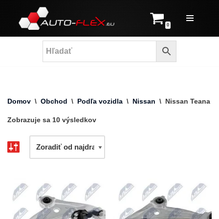
Prejsť
0
na
obsah
Domov
\
Obchod
\
Podľa vozidla
\
Nissan
\
Nissan Teana
Zobrazuje sa 10 výsledkov