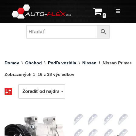
Prejsť
0
na
obsah
Domov
\
Obchod
\
Podľa vozidla
\
Nissan
\
Nissan Primera
Zobrazených 1–16 z 38 výsledkov