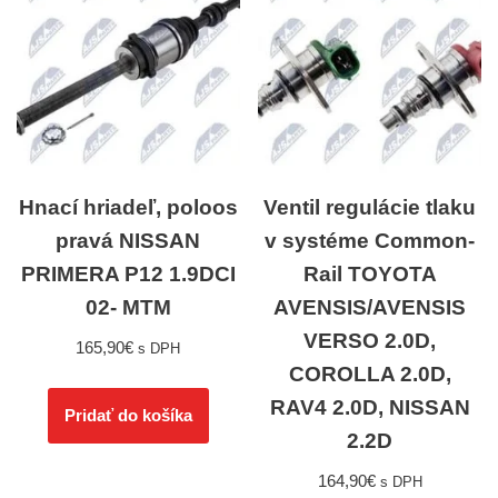
Hnací hriadeľ, poloos
Ventil regulácie tlaku
pravá NISSAN
v systéme Common-
PRIMERA P12 1.9DCI
Rail TOYOTA
02- MTM
AVENSIS/AVENSIS
VERSO 2.0D,
165,90
€
s DPH
COROLLA 2.0D,
RAV4 2.0D, NISSAN
Pridať do košíka
2.2D
164,90
€
s DPH