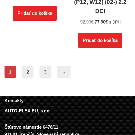
(P12, W12) (02-) 2.2
DCI
Pridať do košíka
92,90
€
77,90
€
s DPH
Pridať do košíka
1
2
3
→
Kontakty
AUTO-FLEX EU, s.r.o.
Štúrovo námestie 6478/11
911 01 Trenčín, Slovenská republika