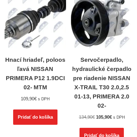
Hnací hriadeľ, poloos
Servočerpadlo,
ľavá NISSAN
hydraulické čerpadlo
PRIMERA P12 1.9DCI
pre riadenie NISSAN
02- MTM
X-TRAIL T30 2.0,2.5
01-13, PRIMERA 2.0
109,90
€
s DPH
02-
134,90
€
105,90
€
Pridať do košíka
s DPH
Pridať do košíka