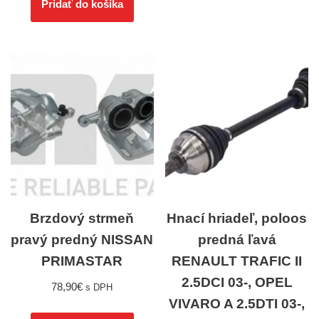
Pridať do košíka
Brzdový strmeň
Hnací hriadeľ, poloos
pravý predný NISSAN
predná ľavá
PRIMASTAR
RENAULT TRAFIC II
2.5DCI 03-, OPEL
78,90
€
s DPH
VIVARO A 2.5DTI 03-,