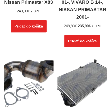
Nissan Primastar X83
01-, VIVARO B 14-,
NISSAN PRIMASTAR
240,90
€
s DPH
2001-
249,90
€
235,90
€
Pridať do košíka
s DPH
Pridať do košíka