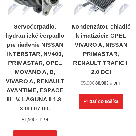
Servočerpadlo,
Kondenzátor, chladič
hydraulické čerpadlo
klimatizácie OPEL
pre riadenie NISSAN
VIVARO A, NISSAN
INTERSTAR, NV400,
PRIMASTAR,
PRIMASTAR, OPEL
RENAULT TRAFIC II
MOVANO A, B,
2.0 DCI
VIVARO A, RENAULT
95,90
€
80,90
€
s DPH
AVANTIME, ESPACE
III, IV, LAGUNA II 1.8-
Pridať do košíka
3.0D 07.00-
81,90
€
s DPH