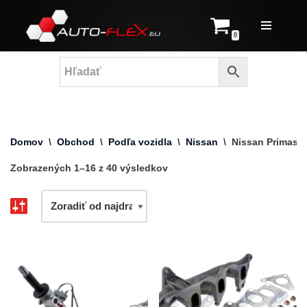
Prejsť
0
na
obsah
Domov
\
Obchod
\
Podľa vozidla
\
Nissan
\
Nissan Primasta
Zobrazených 1–16 z 40 výsledkov