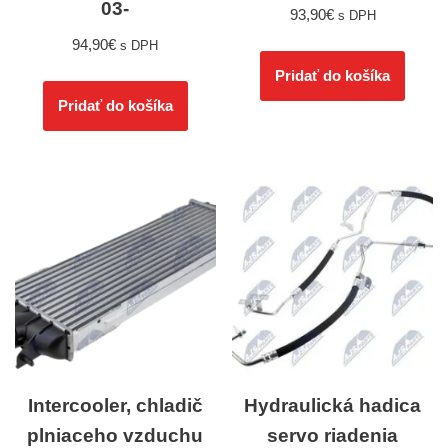
03-
93,90
€
s DPH
94,90
€
s DPH
Pridať do košíka
Pridať do košíka
Intercooler, chladič
Hydraulická hadica
plniaceho vzduchu
servo riadenia