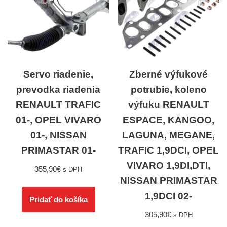
Servo riadenie,
Zberné výfukové
prevodka riadenia
potrubie, koleno
RENAULT TRAFIC
výfuku RENAULT
01-, OPEL VIVARO
ESPACE, KANGOO,
01-, NISSAN
LAGUNA, MEGANE,
PRIMASTAR 01-
TRAFIC 1,9DCI, OPEL
VIVARO 1,9DI,DTI,
355,90
€
s DPH
NISSAN PRIMASTAR
1,9DCI 02-
Pridať do košíka
305,90
€
s DPH