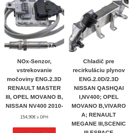
NOx-Senzor,
Chladič pre
vstrekovanie
recirkuláciu plynov
močoviny ENG.2.3D
ENG.2.0D/2.3D
RENAULT MASTER
NISSAN QASHQAI
III, OPEL MOVANO B,
I,NV400; OPEL
NISSAN NV400 2010-
MOVANO B,VIVARO
A; RENAULT
154,90
€
s DPH
MEGANE III,SCENIC
III,ESPACE