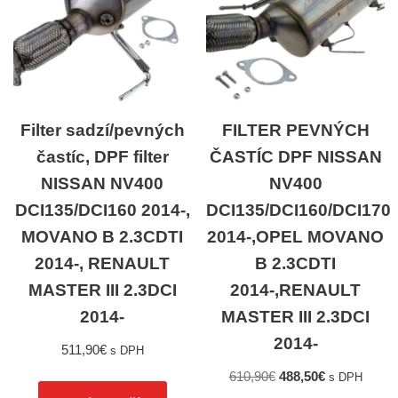
Filter sadzí/pevných
FILTER PEVNÝCH
častíc, DPF filter
ČASTÍC DPF NISSAN
NISSAN NV400
NV400
DCI135/DCI160 2014-,
DCI135/DCI160/DCI170
MOVANO B 2.3CDTI
2014-,OPEL MOVANO
2014-, RENAULT
B 2.3CDTI
MASTER III 2.3DCI
2014-,RENAULT
2014-
MASTER III 2.3DCI
2014-
511,90
€
s DPH
610,90
€
488,50
€
s DPH