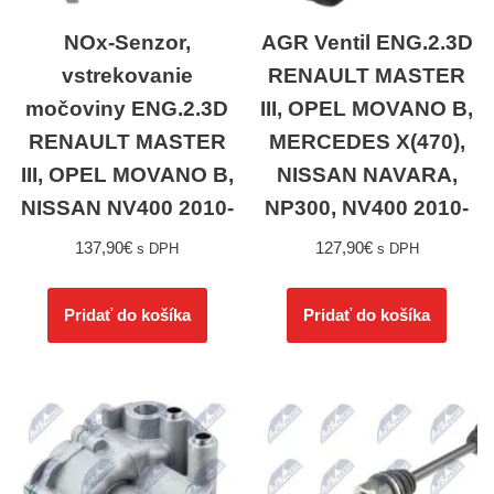
NOx-Senzor,
AGR Ventil ENG.2.3D
vstrekovanie
RENAULT MASTER
močoviny ENG.2.3D
III, OPEL MOVANO B,
RENAULT MASTER
MERCEDES X(470),
III, OPEL MOVANO B,
NISSAN NAVARA,
NISSAN NV400 2010-
NP300, NV400 2010-
137,90
€
127,90
€
s DPH
s DPH
Pridať do košíka
Pridať do košíka