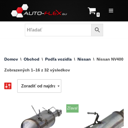
Prejsť
0
na
obsah
Domov
\
Obchod
\
Podľa vozidla
\
Nissan
\
Nissan NV400
Zobrazených 1–16 z 32 výsledkov
Zľava!