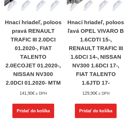
Hnací hriadeľ, poloos
Hnací hriadeľ, poloos
pravá RENAULT
ľavá OPEL VIVARO B
TRAFIC III 2.0DCI
1.6CDTI 15-,
01.2020-, FIAT
RENAULT TRAFIC III
TALENTO
1.6DCI 14-, NISSAN
2.0ECOJET 01.2020-,
NV300 1.6DCI 17-,
NISSAN NV300
FIAT TALENTO
2.0DCI 01.2020- MTM
1.6JTD 17-
141,90
€
129,90
€
s DPH
s DPH
Pridať do košíka
Pridať do košíka