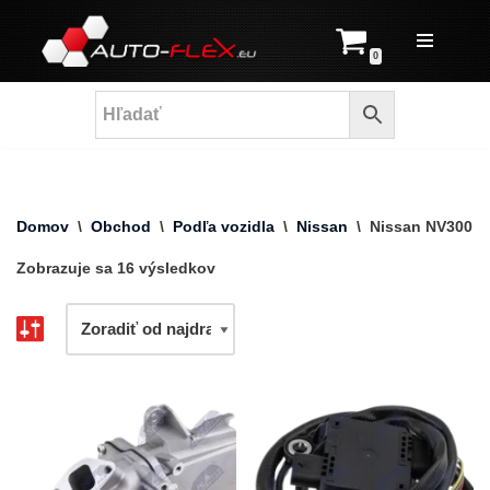
Prejsť
0
na
obsah
Domov
\
Obchod
\
Podľa vozidla
\
Nissan
\
Nissan NV300
Zobrazuje sa 16 výsledkov