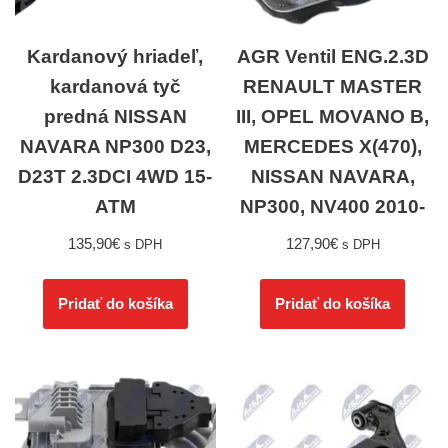
Kardanový hriadeľ,
AGR Ventil ENG.2.3D
kardanová tyč
RENAULT MASTER
predná NISSAN
III, OPEL MOVANO B,
NAVARA NP300 D23,
MERCEDES X(470),
D23T 2.3DCI 4WD 15-
NISSAN NAVARA,
ATM
NP300, NV400 2010-
135,90
€
127,90
€
s DPH
s DPH
Pridať do košíka
Pridať do košíka