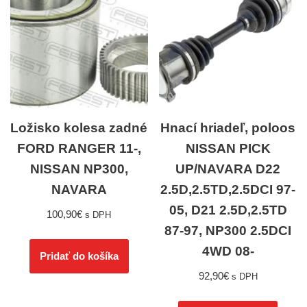
Ložisko kolesa zadné
Hnací hriadeľ, poloos
FORD RANGER 11-,
NISSAN PICK
NISSAN NP300,
UP/NAVARA D22
NAVARA
2.5D,2.5TD,2.5DCI 97-
05, D21 2.5D,2.5TD
100,90
€
s DPH
87-97, NP300 2.5DCI
4WD 08-
Pridať do košíka
92,90
€
s DPH