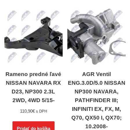
Rameno predné ľavé
AGR Ventil
NISSAN NAVARA RX
ENG.3.0D/5.0 NISSAN
D23, NP300 2.3L
NP300 NAVARA,
2WD, 4WD 5/15-
PATHFINDER III;
INFINITI EX, FX, M,
110,90
€
s DPH
Q70, QX50 I, QX70;
10.2008-
Pridať do košíka