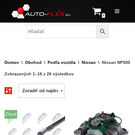
Prejsť
0
na
obsah
Domov
\
Obchod
\
Podľa vozidla
\
Nissan
\
Nissan NP300
Zobrazených 1–16 z 26 výsledkov
Zľava!