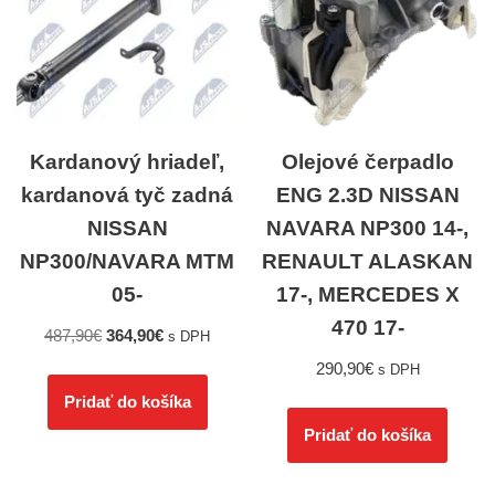
Kardanový hriadeľ,
Olejové čerpadlo
kardanová tyč zadná
ENG 2.3D NISSAN
NISSAN
NAVARA NP300 14-,
NP300/NAVARA MTM
RENAULT ALASKAN
05-
17-, MERCEDES X
470 17-
487,90
€
364,90
€
s DPH
290,90
€
s DPH
Pridať do košíka
Pridať do košíka