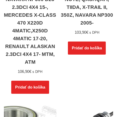
2.3DCI 4X4 15-,
TIIDA, X-TRAIL II,
MERCEDES X-CLASS
350Z, NAVARA NP300
470 X220D
2005-
4MATIC,X250D
103,90
€
s DPH
4MATIC 17-20,
RENAULT ALASKAN
Pridať do košíka
2.3DCI 4X4 17- MTM,
ATM
106,90
€
s DPH
Pridať do košíka