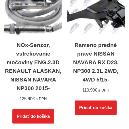
NOx-Senzor,
Rameno predné
vstrekovanie
pravé NISSAN
močoviny ENG.2.3D
NAVARA RX D23,
RENAULT ALASKAN,
NP300 2.3L 2WD,
NISSAN NAVARA
4WD 5/15-
NP300 2015-
110,90
€
s DPH
125,90
€
s DPH
Pridať do košíka
Pridať do košíka