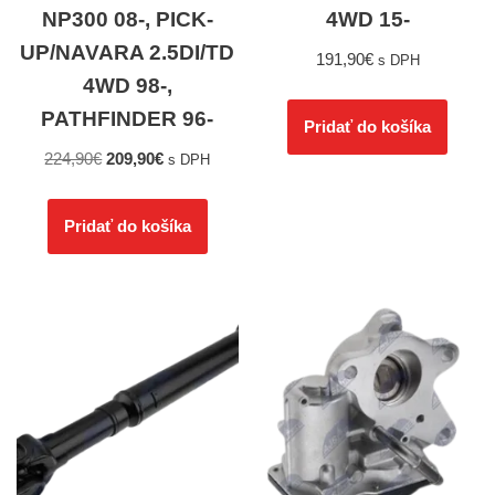
NP300 08-, PICK-
4WD 15-
UP/NAVARA 2.5DI/TD
191,90
€
s DPH
4WD 98-,
PATHFINDER 96-
Pridať do košíka
224,90
€
209,90
€
s DPH
Pridať do košíka