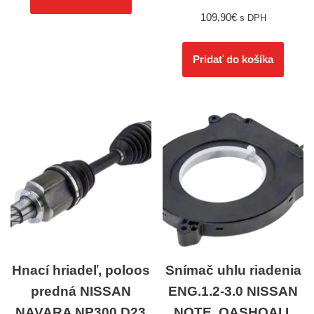
109,90
€
s DPH
Pridať do košíka
Hnací hriadeľ, poloos
Snímač uhlu riadenia
predná NISSAN
ENG.1.2-3.0 NISSAN
NAVARA NP300 D23
NOTE, QASHQAI I,