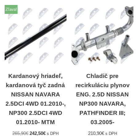
Zľava!
Kardanový hriadeľ,
Chladič pre
kardanová tyč zadná
recirkuláciu plynov
NISSAN NAVARA
ENG. 2.5D NISSAN
2.5DCI 4WD 01.2010-,
NP300 NAVARA,
NP300 2.5DCI 4WD
PATHFINDER III;
01.2010- MTM
03.2005-
265,90
€
242,50
€
210,90
€
s DPH
s DPH