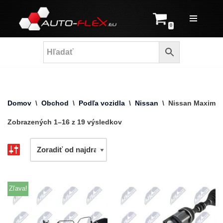
Prejsť
0
na
obsah
Domov
\
Obchod
\
Podľa vozidla
\
Nissan
\
Nissan Maxima
Zobrazených 1–16 z 19 výsledkov
Zľava!