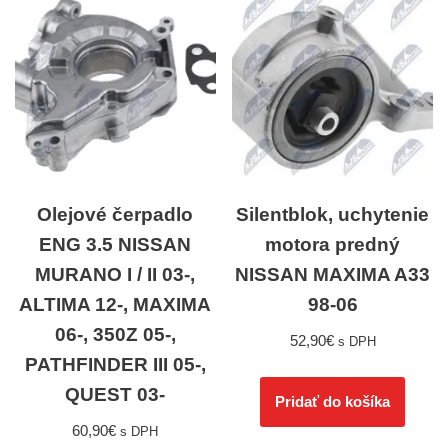
Olejové čerpadlo
Silentblok, uchytenie
ENG 3.5 NISSAN
motora predný
MURANO I / II 03-,
NISSAN MAXIMA A33
ALTIMA 12-, MAXIMA
98-06
06-, 350Z 05-,
52,90
€
s DPH
PATHFINDER III 05-,
QUEST 03-
Pridať do košíka
60,90
€
s DPH