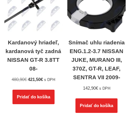
Kardanový hriadeľ,
Snímač uhlu riadenia
kardanová tyč zadná
ENG.1.2-3.7 NISSAN
NISSAN GT-R 3.8TT
JUKE, MURANO III,
08-
370Z, GT-R, LEAF,
SENTRA VII 2009-
480,90
€
421,50
€
s DPH
142,90
€
s DPH
Pridať do košíka
Pridať do košíka