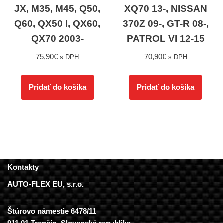
JX, M35, M45, Q50,
XQ70 13-, NISSAN
Q60, QX50 I, QX60,
370Z 09-, GT-R 08-,
QX70 2003-
PATROL VI 12-15
75,90
€
70,90
€
s DPH
s DPH
Pridať do košíka
Pridať do košíka
Kontakty
AUTO-FLEX EU, s.r.o.
Štúrovo námestie 6478/11
911 01 Trenčín, Slovenská republika