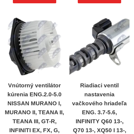
Vnútorný ventilátor
Riadiaci ventil
kúrenia ENG.2.0-5.0
nastavenia
NISSAN MURANO I,
vačkového hriadeľa
MURANO II, TEANA II,
ENG. 3.7-5.6,
TEANA III, GT-R,
INFINITY Q60 13-,
INFINITI EX, FX, G,
Q70 13-, XQ50 I 13-,