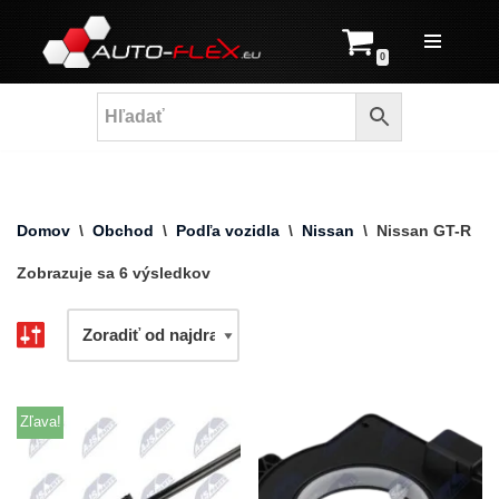
Prejsť
0
na
obsah
Domov
\
Obchod
\
Podľa vozidla
\
Nissan
\
Nissan GT-R
Zobrazuje sa 6 výsledkov
Zľava!