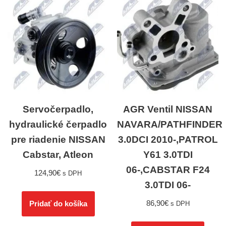
Servočerpadlo,
AGR Ventil NISSAN
hydraulické čerpadlo
NAVARA/PATHFINDER
pre riadenie NISSAN
3.0DCI 2010-,PATROL
Cabstar, Atleon
Y61 3.0TDI
06-,CABSTAR F24
124,90
€
s DPH
3.0TDI 06-
86,90
€
Pridať do košíka
s DPH