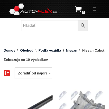
Prejsť
0
na
obsah
Domov
\
Obchod
\
Podľa vozidla
\
Nissan
\
Nissan Cabstar
Zobrazuje sa 10 výsledkov