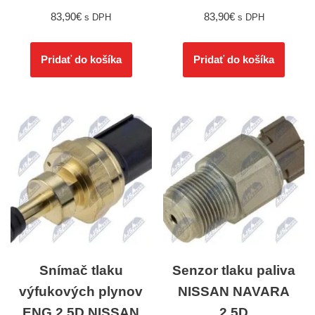
83,90
€
83,90
€
s DPH
s DPH
Pridať do košíka
Pridať do košíka
Snímač tlaku
Senzor tlaku paliva
výfukových plynov
NISSAN NAVARA
ENG.2.5D NISSAN
2.5D