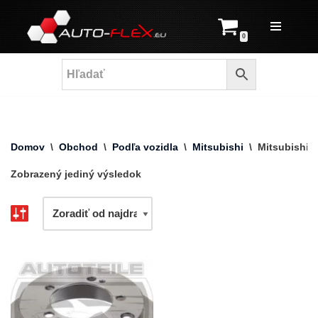
Prejsť
0
na
obsah
Domov
\
Obchod
\
Podľa vozidla
\
Mitsubishi
\
Mitsubishi 
Zobrazený jediný výsledok