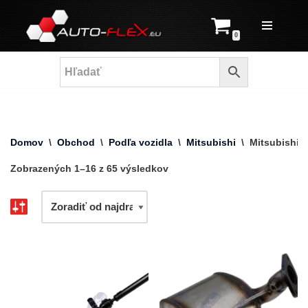
Prejsť
0
na
obsah
Domov
\
Obchod
\
Podľa vozidla
\
Mitsubishi
\
Mitsubishi 
Zobrazených 1–16 z 65 výsledkov