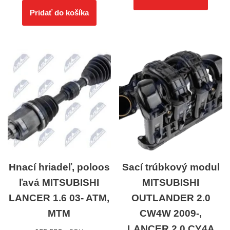
Pridať do košíka
Hnací hriadeľ, poloos
Sací trúbkový modul
ľavá MITSUBISHI
MITSUBISHI
LANCER 1.6 03- ATM,
OUTLANDER 2.0
MTM
CW4W 2009-,
LANCER 2.0 CY4A