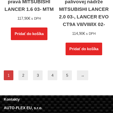
pravá MITSUBISHI
palivovej nádrže
LANCER 1.6 03- MTM
MITSUBISHI LANCER
2.0 03-, LANCER EVO
117,90
€
s DPH
CT9A VII/VIII/IX 02-
114,90
€
Pridať do košíka
s DPH
Pridať do košíka
1
2
3
4
5
→
Kontakty
AUTO-FLEX EU, s.r.o.