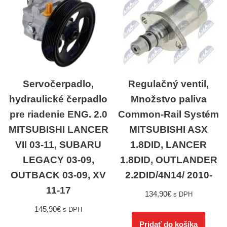
Servočerpadlo,
Regulačný ventil,
hydraulické čerpadlo
Množstvo paliva
pre riadenie ENG. 2.0
Common-Rail Systém
MITSUBISHI LANCER
MITSUBISHI ASX
VII 03-11, SUBARU
1.8DID, LANCER
LEGACY 03-09,
1.8DID, OUTLANDER
OUTBACK 03-09, XV
2.2DID/4N14/ 2010-
11-17
134,90
€
s DPH
145,90
€
s DPH
Pridať do košíka