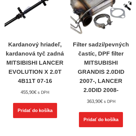
Kardanový hriadeľ,
Filter sadzí/pevných
kardanová tyč zadná
častíc, DPF filter
MITSIBISHI LANCER
MITSUBISHI
EVOLUTION X 2.0T
GRANDIS 2.0DID
4B11T 07-16
2007-, LANCER
2.0DID 2008-
455,90
€
s DPH
363,90
€
s DPH
Pridať do košíka
Pridať do košíka