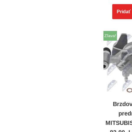
Pridať
Zľava!
Brzdo
pred
MITSUBI