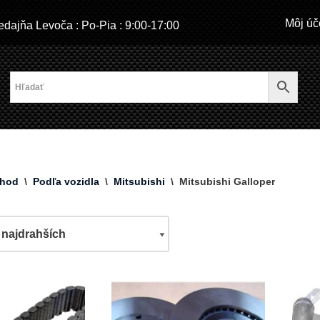
Môj úč
dajňa Levoča : Po-Pia : 9:00-17:00
hod
\
Podľa vozidla
\
Mitsubishi
\
Mitsubishi Galloper