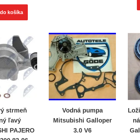
 do košíka
vý strmeň
Vodná pumpa
Lož
ný ľavý
Mitsubishi Galloper
ná
SHI PAJERO
3.0 V6
Gal