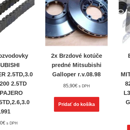
rozvodovky
2x Brzdové kotúče
UBISHI
predné Mitsubishi
 2.5TD,3.0
Galloper r.v.08.98
MI
L200 2.5TD
8
85,90
€
s DPH
,PAJERO
L3
5TD,2.6,3.0
G
Pridať do košíka
1991
90
€
s DPH