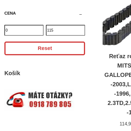
CENA
Reset
Reťaz 
MITS
Košík
GALLOPER
-2003,
-1996
2.3TD,2.
-
114,