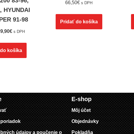
L200 83-96,
66,50
€
s DPH
-, HYUNDAI
ER 91-98
Pridať do košíka
9,90
€
s DPH
 do košíka
e
E-shop
vať
Môj účet
poriadok
Objednávky
bných údajov a poučenie o
Pokladňa