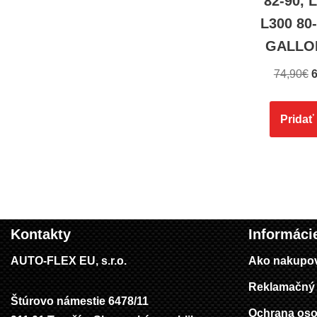
82-90, 
L300 80
GALLOP
74,90
€
6
Pridať
Kontakty
Informáci
AUTO-FLEX EU, s.r.o.
Ako nakupo
Reklamačný 
Štúrovo námestie 6478/11
Ochrana oso