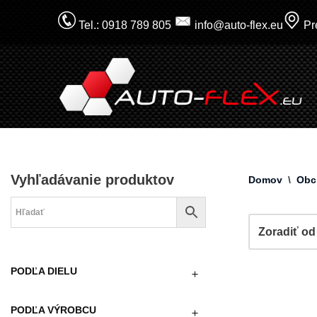
Tel.: 0918 789 805
info@auto-flex.eu
Pre
Prejsť
na
obsah
Vyhľadávanie produktov
Domov
\
Obc
PODĽA DIELU
PODĽA VÝROBCU