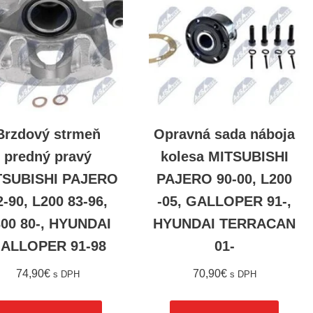
Brzdový strmeň
Opravná sada náboja
predný pravý
kolesa MITSUBISHI
TSUBISHI PAJERO
PAJERO 90-00, L200
2-90, L200 83-96,
-05, GALLOPER 91-,
00 80-, HYUNDAI
HYUNDAI TERRACAN
ALLOPER 91-98
01-
74,90
€
70,90
€
s DPH
s DPH