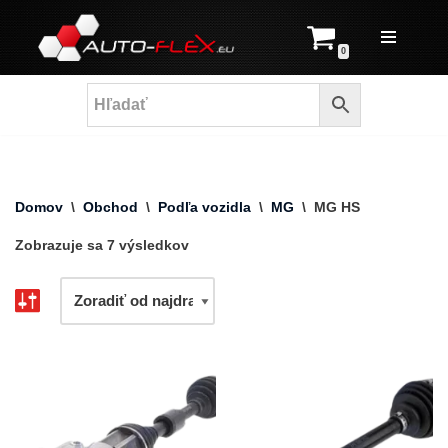
Prejsť
0
na
obsah
Domov
\
Obchod
\
Podľa vozidla
\
MG
\
MG HS
Zobrazuje sa 7 výsledkov