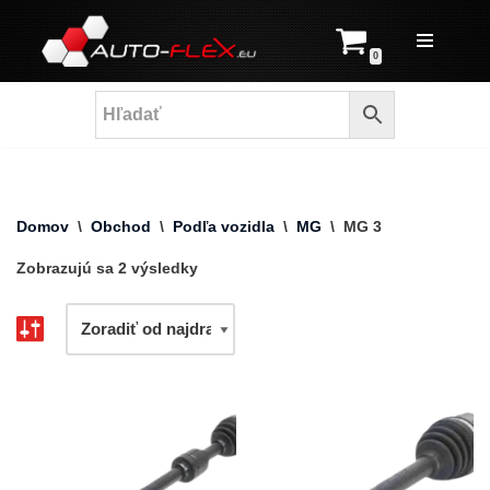
Prejsť
0
na
obsah
Domov
\
Obchod
\
Podľa vozidla
\
MG
\
MG 3
Zobrazujú sa 2 výsledky