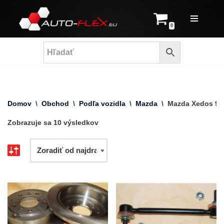
Prejsť
0
na
obsah
Domov
\
Obchod
\
Podľa vozidla
\
Mazda
\
Mazda Xedos 9
Zobrazuje sa 10 výsledkov