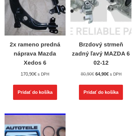
2x rameno predná
Brzdový strmeň
náprava Mazda
zadný ľavý MAZDA 6
Xedos 6
02-12
170,90
€
80,90
€
64,90
€
s DPH
s DPH
Pridať do košíka
Pridať do košíka