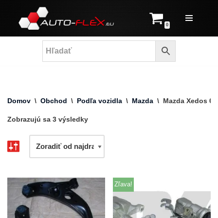
Prejsť
0
na
obsah
Domov
\
Obchod
\
Podľa vozidla
\
Mazda
\
Mazda Xedos 6
Zobrazujú sa 3 výsledky
Zľava!