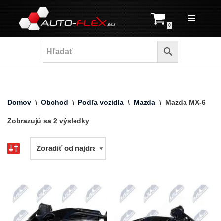
Prejsť
0
na
obsah
Domov
\
Obchod
\
Podľa vozidla
\
Mazda
\
Mazda MX-6
Zobrazujú sa 2 výsledky