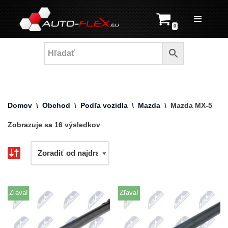
Prejsť
0
na
obsah
Domov
\
Obchod
\
Podľa vozidla
\
Mazda
\
Mazda MX-5
Zobrazuje sa 16 výsledkov
Zľava!
Zľava!