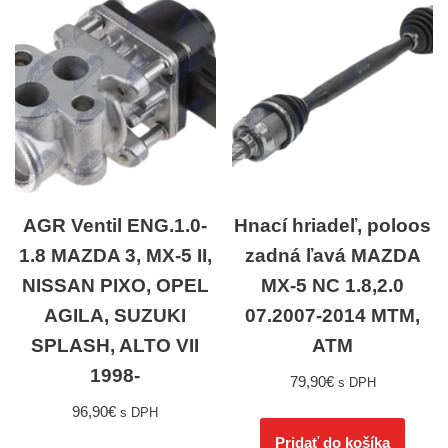
AGR Ventil ENG.1.0-
Hnací hriadeľ, poloos
1.8 MAZDA 3, MX-5 II,
zadná ľavá MAZDA
NISSAN PIXO, OPEL
MX-5 NC 1.8,2.0
AGILA, SUZUKI
07.2007-2014 MTM,
SPLASH, ALTO VII
ATM
1998-
79,90
€
s DPH
96,90
€
s DPH
Pridať do košíka