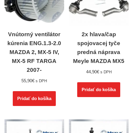
Vnútorný ventilátor
2x hlava/čap
kúrenia ENG.1.3-2.0
spojovacej tyče
MAZDA 2, MX-5 IV,
predná náprava
MX-5 RF TARGA
Meyle MAZDA MX5
2007-
44,90
€
s DPH
55,90
€
s DPH
Pridať do košíka
Pridať do košíka