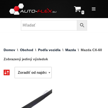
Prejsť
0
na
obsah
Domov
\
Obchod
\
Podľa vozidla
\
Mazda
\
Mazda CX-60
Zobrazený jediný výsledok