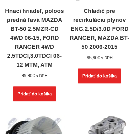
Hnací hriadeľ, poloos
Chladič pre
predná ľavá MAZDA
recirkuláciu plynov
BT-50 2.5MZR-CD
ENG.2.5D/3.0D FORD
4WD 06-15, FORD
RANGER, MAZDA BT-
RANGER 4WD
50 2006-2015
2.5TDCI,3.0TDCI 06-
95,90
€
s DPH
12 MTM, ATM
99,90
€
Pridať do košíka
s DPH
Pridať do košíka