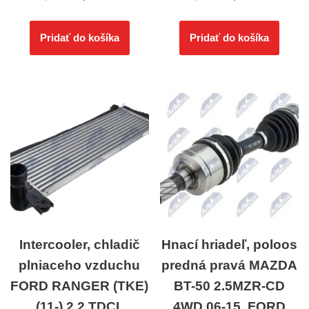
Pridať do košíka
Pridať do košíka
Intercooler, chladič
Hnací hriadeľ, poloos
plniaceho vzduchu
predná pravá MAZDA
FORD RANGER (TKE)
BT-50 2.5MZR-CD
(11-) 2.2 TDCI,
4WD 06-15, FORD