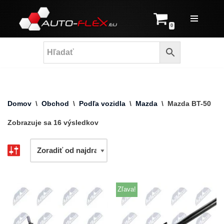
Prejsť
0
na
obsah
Domov
\
Obchod
\
Podľa vozidla
\
Mazda
\
Mazda BT-50
Zobrazuje sa 16 výsledkov
Zľava!