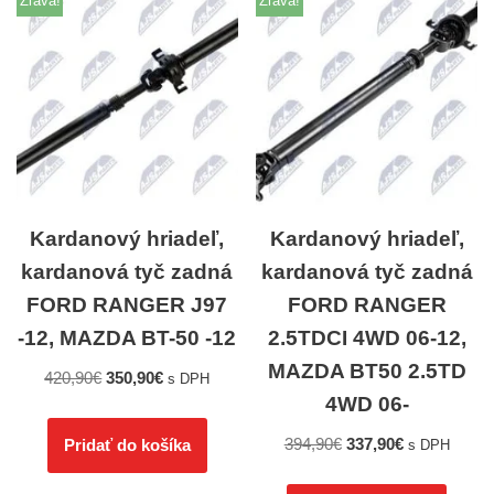
Zľava!
Zľava!
Kardanový hriadeľ,
Kardanový hriadeľ,
kardanová tyč zadná
kardanová tyč zadná
FORD RANGER J97
FORD RANGER
-12, MAZDA BT-50 -12
2.5TDCI 4WD 06-12,
MAZDA BT50 2.5TD
420,90
€
350,90
€
s DPH
4WD 06-
394,90
€
337,90
€
Pridať do košíka
s DPH