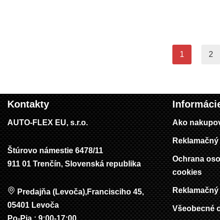
1
2
Kontakty
Informáci
AUTO-FLEX EU, s.r.o.
Ako nakupo
Reklamačný 
Štúrovo námestie 6478/11
Ochrana oso
911 01 Trenčín, Slovenská republika
cookies
Reklamačný 
Predajňa (Levoča),Francisciho 45,
05401 Levoča
Všeobecné 
Po-Pia : 9:00-17:00