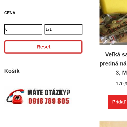
CENA
Reset
Veľká s
predná n
Košík
3, 
170,
Pridať