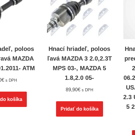
adeľ, poloos
Hnací hriadeľ, poloos
Hna
ravá MAZDA
ľavá MAZDA 3 2.0,2.3T
pre
 01.2011- ATM
MPS 03-, MAZDA 5
1.8,2.0 05-
06.
0
€
s DPH
US
89,90
€
s DPH
2.3
 do košíka
5 
Pridať do košíka