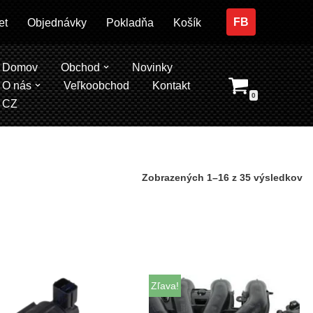
FB
et
Objednávky
Pokladňa
Košík
Domov
Obchod
Novinky
O nás
Veľkoobchod
Kontakt
0
CZ
Zobrazených 1–16 z 35 výsledkov
Zľava!