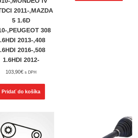
010-,MONDEO IV
TDCI 2011-,MAZDA
5 1.6D
10-,PEUGEOT 308
.6HDI 2013-,408
.6HDI 2016-,508
1.6HDI 2012-
103,90
€
s DPH
Pridať do košíka