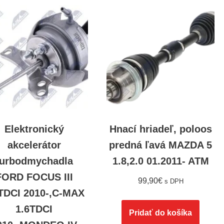
Elektronický
Hnací hriadeľ, poloos
akcelerátor
predná ľavá MAZDA 5
turbodmychadla
1.8,2.0 01.2011- ATM
FORD FOCUS III
99,90
€
s DPH
TDCI 2010-,C-MAX
1.6TDCI
Pridať do košíka