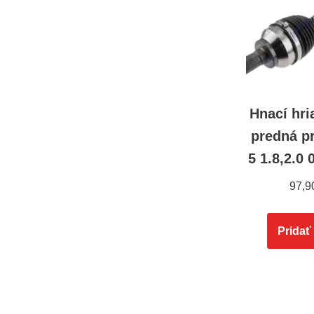
Hnací hri
predná p
5 1.8,2.0
97,9
Pridať