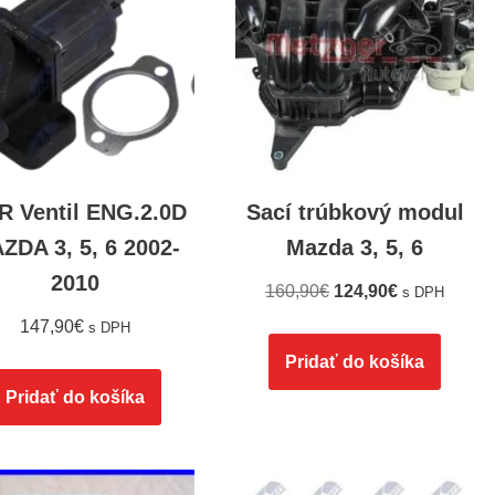
 Ventil ENG.2.0D
Sací trúbkový modul
ZDA 3, 5, 6 2002-
Mazda 3, 5, 6
2010
160,90
€
124,90
€
s DPH
147,90
€
s DPH
Pridať do košíka
Pridať do košíka