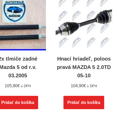
2x tlmiče zadné
Hnací hriadeľ, poloos
Mazda 5 od r.v.
pravá MAZDA 5 2.0TD
03.2005
05-10
105,90
€
104,90
€
s DPH
s DPH
Pridať do košíka
Pridať do košíka