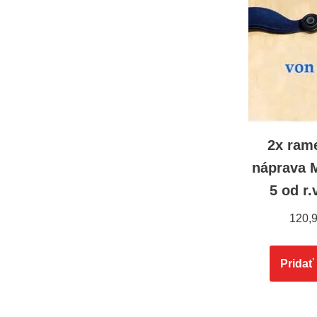
2x ram
náprava 
5 od r.
120,
Pridať