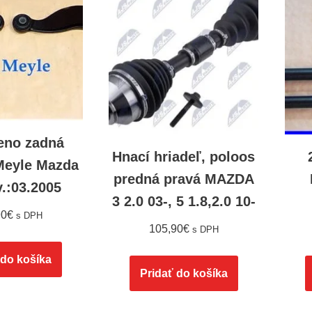
eno zadná
Hnací hriadeľ, poloos
Meyle Mazda
predná pravá MAZDA
v.:03.2005
3 2.0 03-, 5 1.8,2.0 10-
90
€
s DPH
105,90
€
s DPH
 do košíka
Pridať do košíka