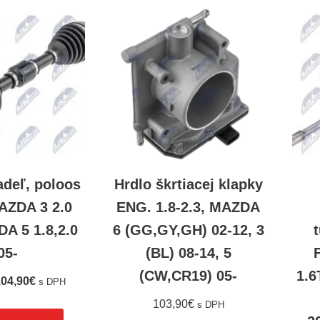
adeľ, poloos
Hrdlo škrtiacej klapky
AZDA 3 2.0
ENG. 1.8-2.3, MAZDA
DA 5 1.8,2.0
6 (GG,GY,GH) 02-12, 3
05-
(BL) 08-14, 5
(CW,CR19) 05-
1.6
04,90
€
s DPH
103,90
€
s DPH