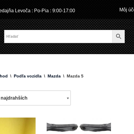
Môj úč
dajňa Levoča : Po-Pia : 9:00-17:00
hod
\
Podľa vozidla
\
Mazda
\
Mazda 5