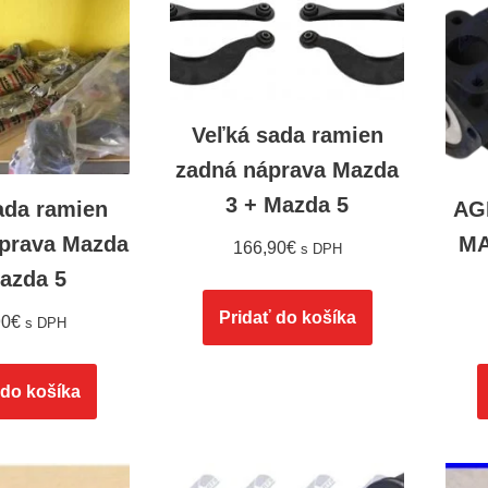
Veľká sada ramien
zadná náprava Mazda
3 + Mazda 5
ada ramien
AGR
áprava Mazda
MA
166,90
€
s DPH
Mazda 5
Pridať do košíka
90
€
s DPH
 do košíka