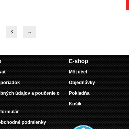
3
→
e
E-shop
vať
Môj účet
poriadok
Objednávky
bných údajov a poučenie o
Pokladňa
Košík
formulár
obchodné podmienky