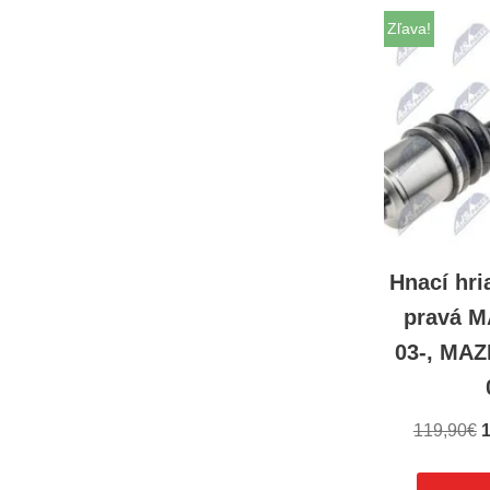
Zľava!
Hnací hri
pravá M
03-, MAZ
119,90
€
1