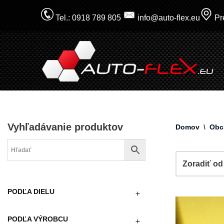
Tel.: 0918 789 805
info@auto-flex.eu
Pre
Prejsť
na
obsah
Vyhľadávanie produktov
Domov
\
Obc
PODĽA DIELU
PODĽA VÝROBCU