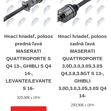
Hnací hriadeľ, poloos
Hnací hriadeľ, poloos
predná ľavá
zadná ľavá
MASERATI
MASERATI
QUATTROPORTE S
QUATTROPORTE
Q4 13-, GHIBLI S Q4
3.0D,3.0,3.0S,3.0S
14-,
Q4,3.8,3.8GT S 13-,
LEVANTE/LEVANTE
GHIBLI
S 16-
3.0D,3.0,3.0S,3.0S Q4
14-
329,90
€
s DPH
293,90
€
s DPH