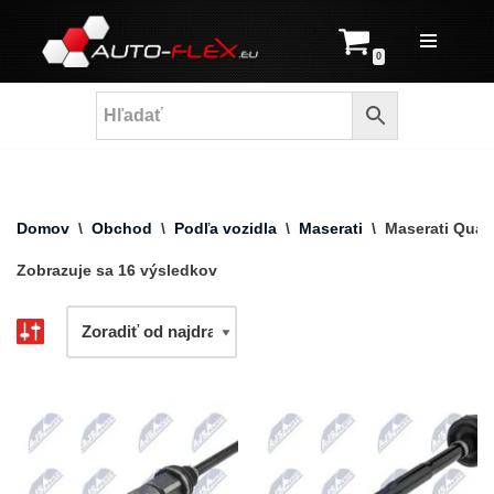
Prejsť
0
na
obsah
Domov
\
Obchod
\
Podľa vozidla
\
Maserati
\
Maserati Quat
Zobrazuje sa 16 výsledkov