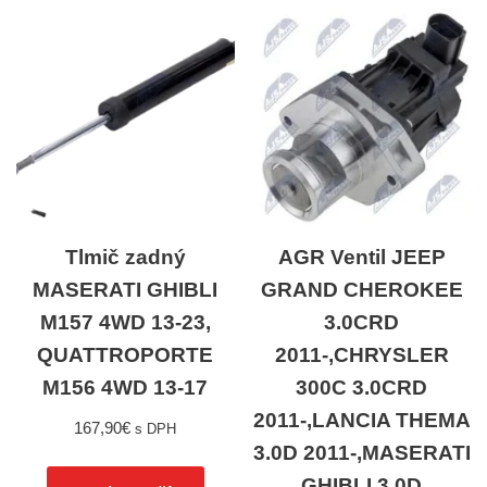
Tlmič zadný
AGR Ventil JEEP
MASERATI GHIBLI
GRAND CHEROKEE
M157 4WD 13-23,
3.0CRD
QUATTROPORTE
2011-,CHRYSLER
M156 4WD 13-17
300C 3.0CRD
2011-,LANCIA THEMA
167,90
€
s DPH
3.0D 2011-,MASERATI
GHIBLI 3.0D