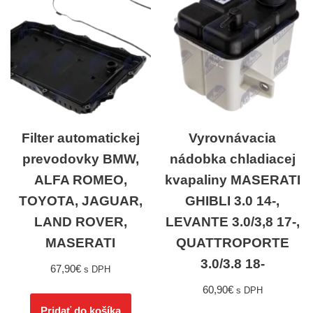
Filter automatickej
Vyrovnávacia
prevodovky BMW,
nádobka chladiacej
ALFA ROMEO,
kvapaliny MASERATI
TOYOTA, JAGUAR,
GHIBLI 3.0 14-,
LAND ROVER,
LEVANTE 3.0/3,8 17-,
MASERATI
QUATTROPORTE
3.0/3.8 18-
67,90
€
s DPH
60,90
€
s DPH
Pridať do košíka