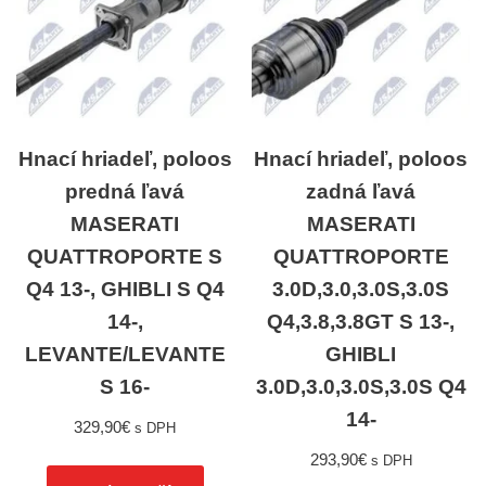
Hnací hriadeľ, poloos
Hnací hriadeľ, poloos
predná ľavá
zadná ľavá
MASERATI
MASERATI
QUATTROPORTE S
QUATTROPORTE
Q4 13-, GHIBLI S Q4
3.0D,3.0,3.0S,3.0S
14-,
Q4,3.8,3.8GT S 13-,
LEVANTE/LEVANTE
GHIBLI
S 16-
3.0D,3.0,3.0S,3.0S Q4
14-
329,90
€
s DPH
293,90
€
s DPH