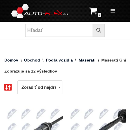
Prejsť
0
na
obsah
Domov
\
Obchod
\
Podľa vozidla
\
Maserati
\
Maserati Ghibl
Zobrazuje sa 12 výsledkov