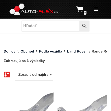
Prejsť
0
na
obsah
Domov
\
Obchod
\
Podľa vozidla
\
Land Rover
\
Range Rov
Zobrazujú sa 3 výsledky