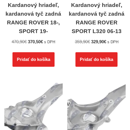
Kardanový hriadeľ,
Kardanový hriadeľ,
kardanová tyč zadná
kardanová tyč zadná
RANGE ROVER 18-,
RANGE ROVER
SPORT 19-
SPORT L320 06-13
470,90
€
370,50
€
359,90
€
329,90
€
s DPH
s DPH
Pridať do košíka
Pridať do košíka