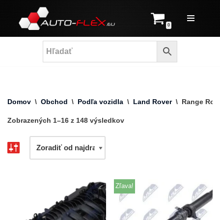
Prejsť
0
na
obsah
Domov
\
Obchod
\
Podľa vozidla
\
Land Rover
\
Range Rove
Zobrazených 1–16 z 148 výsledkov
Zľava!