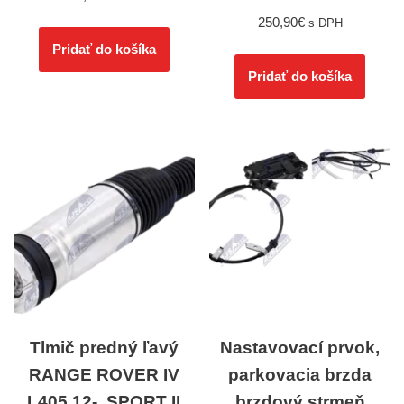
250,90
€
s DPH
Pridať do košíka
Pridať do košíka
Tlmič predný ľavý
Nastavovací prvok,
RANGE ROVER IV
parkovacia brzda
L405 12-, SPORT II
brzdový strmeň