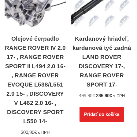
Olejové čerpadlo
Kardanový hriadeľ,
RANGE ROVER IV 2.0
kardanová tyč zadná
17- , RANGE ROVER
LAND ROVER
SPORT II L494 2.0 16-
DISCOVERY 17-,
, RANGE ROVER
RANGE ROVER
EVOQUE L538/L551
SPORT 17-
2.0 15- , DISCOVERY
499,90
€
285,90
€
s DPH
V L462 2.0 16- ,
DISCOVERY SPORT
Pridať do košíka
L550 14-
300,90
€
s DPH