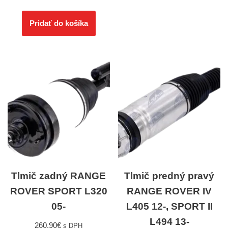
Pridať do košíka
Tlmič zadný RANGE
Tlmič predný pravý
ROVER SPORT L320
RANGE ROVER IV
05-
L405 12-, SPORT II
L494 13-
260,90
€
s DPH