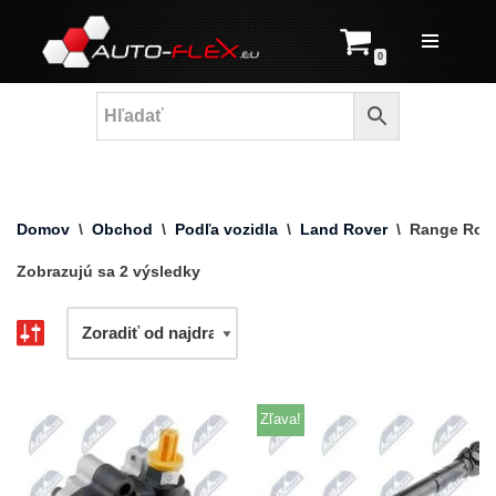
Prejsť
0
na
obsah
Domov
\
Obchod
\
Podľa vozidla
\
Land Rover
\
Range Rove
Zobrazujú sa 2 výsledky
Zľava!