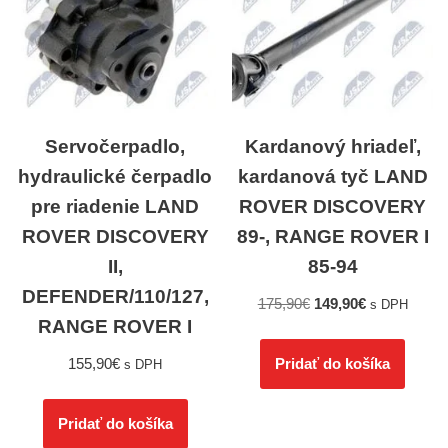
Servočerpadlo,
Kardanový hriadeľ,
hydraulické čerpadlo
kardanová tyč LAND
pre riadenie LAND
ROVER DISCOVERY
ROVER DISCOVERY
89-, RANGE ROVER I
II,
85-94
DEFENDER/110/127,
175,90
€
149,90
€
s DPH
RANGE ROVER I
155,90
€
Pridať do košíka
s DPH
Pridať do košíka