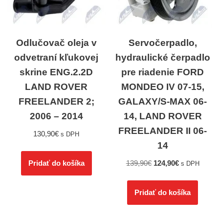
Odlučovač oleja v
Servočerpadlo,
odvetraní kľukovej
hydraulické čerpadlo
skrine ENG.2.2D
pre riadenie FORD
LAND ROVER
MONDEO IV 07-15,
FREELANDER 2;
GALAXY/S-MAX 06-
2006 – 2014
14, LAND ROVER
FREELANDER II 06-
130,90
€
s DPH
14
139,90
€
124,90
€
Pridať do košíka
s DPH
Pridať do košíka