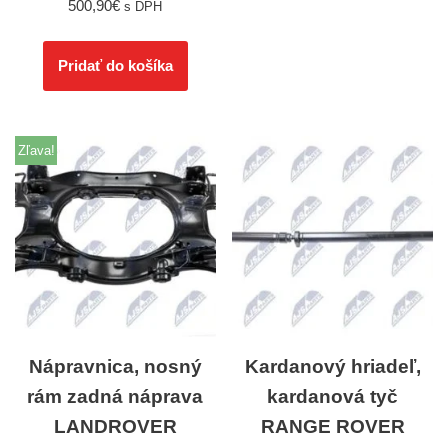
500,90
€
s DPH
Pridať do košíka
Zľava!
Nápravnica, nosný
Kardanový hriadeľ,
rám zadná náprava
kardanová tyč
LANDROVER
RANGE ROVER