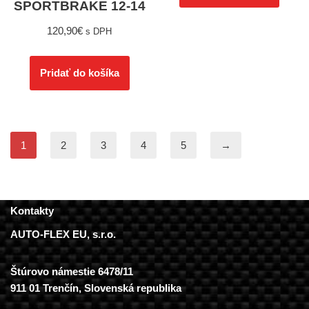
SPORTBRAKE 12-14
120,90
€
s DPH
Pridať do košíka
1
2
3
4
5
→
Kontakty
AUTO-FLEX EU, s.r.o.
Štúrovo námestie 6478/11
911 01 Trenčín, Slovenská republika