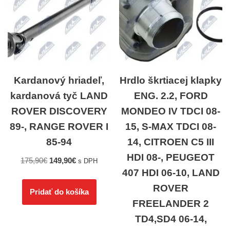
Kardanový hriadeľ,
Hrdlo škrtiacej klapky
kardanová tyč LAND
ENG. 2.2, FORD
ROVER DISCOVERY
MONDEO IV TDCI 08-
89-, RANGE ROVER I
15, S-MAX TDCI 08-
85-94
14, CITROEN C5 III
HDI 08-, PEUGEOT
175,90
€
149,90
€
s DPH
407 HDI 06-10, LAND
ROVER
Pridať do košíka
FREELANDER 2
TD4,SD4 06-14,