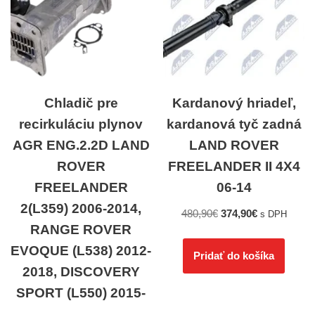
Chladič pre
Kardanový hriadeľ,
recirkuláciu plynov
kardanová tyč zadná
AGR ENG.2.2D LAND
LAND ROVER
ROVER
FREELANDER II 4X4
FREELANDER
06-14
2(L359) 2006-2014,
480,90
€
374,90
€
s DPH
RANGE ROVER
EVOQUE (L538) 2012-
Pridať do košíka
2018, DISCOVERY
SPORT (L550) 2015-