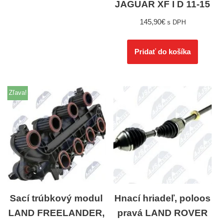
JAGUAR XF I D 11-15
145,90
€
s DPH
Pridať do košíka
Zľava!
Sací trúbkový modul
Hnací hriadeľ, poloos
LAND FREELANDER,
pravá LAND ROVER