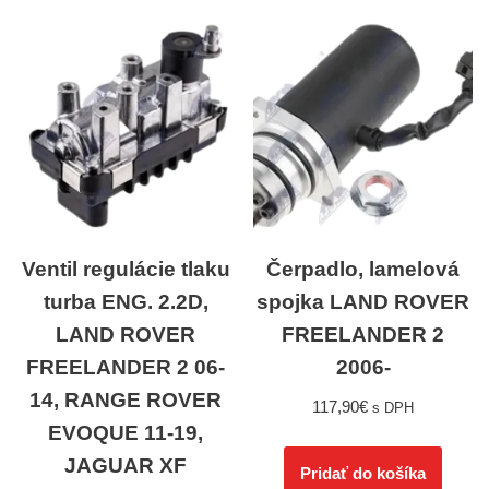
Ventil regulácie tlaku
Čerpadlo, lamelová
turba ENG. 2.2D,
spojka LAND ROVER
LAND ROVER
FREELANDER 2
FREELANDER 2 06-
2006-
14, RANGE ROVER
117,90
€
s DPH
EVOQUE 11-19,
JAGUAR XF
Pridať do košíka