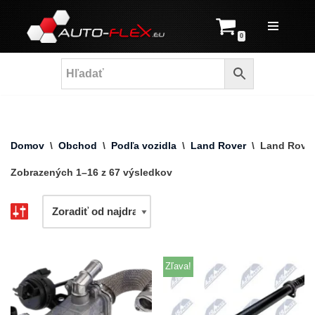
Prejsť
0
na
obsah
Domov
\
Obchod
\
Podľa vozidla
\
Land Rover
\
Land Rover
Zobrazených 1–16 z 67 výsledkov
Zľava!