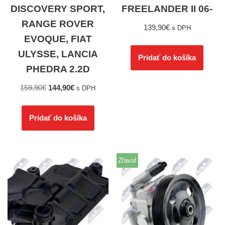
DISCOVERY SPORT,
FREELANDER II 06-
RANGE ROVER
139,90
€
s DPH
EVOQUE, FIAT
ULYSSE, LANCIA
Pridať do košíka
PHEDRA 2.2D
159,90
€
144,90
€
s DPH
Pridať do košíka
Zľava!