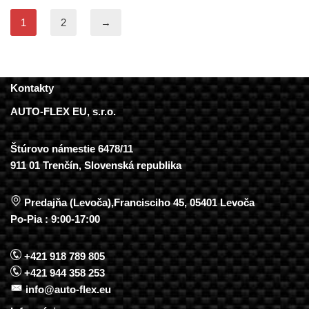
1
2
→
Kontakty
AUTO-FLEX EU, s.r.o.
Štúrovo námestie 6478/11
911 01 Trenčín, Slovenská republika
Predajňa (Levoča),Francisciho 45, 05401 Levoča
Po-Pia : 9:00-17:00
+421 918 789 805
+421 944 358 253
info@auto-flex.eu