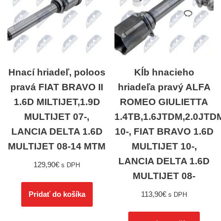
Hnací hriadeľ, poloos
Kĺb hnacieho
pravá FIAT BRAVO II
hriadeľa pravý ALFA
1.6D MILTIJET,1.9D
ROMEO GIULIETTA
MULTIJET 07-,
1.4TB,1.6JTDM,2.0JTD
LANCIA DELTA 1.6D
10-, FIAT BRAVO 1.6D
MULTIJET 08-14 MTM
MULTIJET 10-,
LANCIA DELTA 1.6D
129,90
€
s DPH
MULTIJET 08-
113,90
€
Pridať do košíka
s DPH