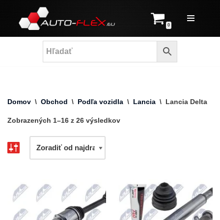
Prejsť
0
na
obsah
Domov
\
Obchod
\
Podľa vozidla
\
Lancia
\
Lancia Delta
Zobrazených 1–16 z 26 výsledkov