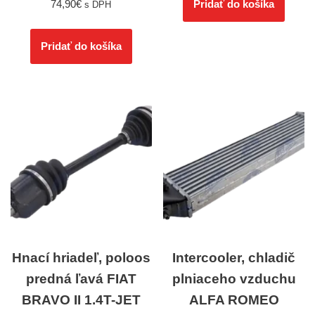
74,90
€
Pridať do košíka
s DPH
Pridať do košíka
Hnací hriadeľ, poloos
Intercooler, chladič
predná ľavá FIAT
plniaceho vzduchu
BRAVO II 1.4T-JET
ALFA ROMEO