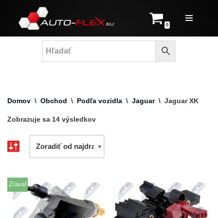
Prejsť
0
na
obsah
Domov
\
Obchod
\
Podľa vozidla
\
Jaguar
\
Jaguar XK
Zobrazuje sa 14 výsledkov
Zľava!