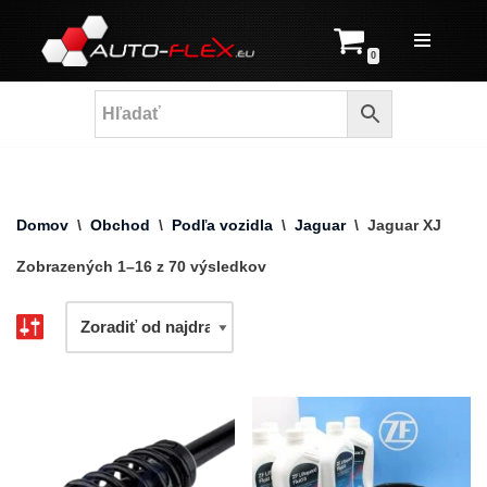
Prejsť
0
na
obsah
Domov
\
Obchod
\
Podľa vozidla
\
Jaguar
\
Jaguar XJ
Zobrazených 1–16 z 70 výsledkov