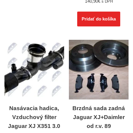
140,90
€
s DPH
Pridať do košíka
Nasávacia hadica,
Brzdná sada zadná
Vzduchový filter
Jaguar XJ+Daimler
Jaguar XJ X351 3.0
od r.v. 89