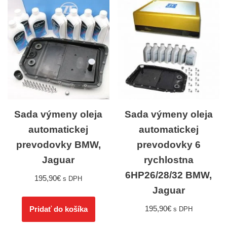
Sada výmeny oleja
Sada výmeny oleja
automatickej
automatickej
prevodovky BMW,
prevodovky 6
Jaguar
rychlostna
6HP26/28/32 BMW,
195,90
€
s DPH
Jaguar
195,90
€
Pridať do košíka
s DPH