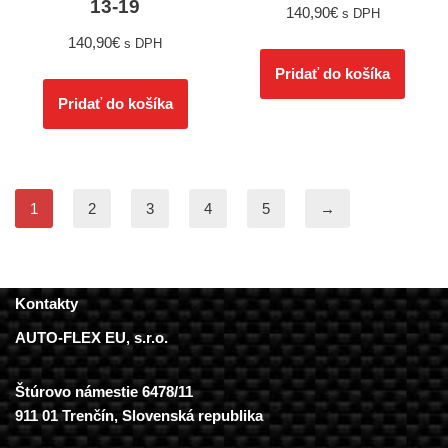
13-19
140,90
€
s DPH
140,90
€
s DPH
Pridať do košíka
Pridať do košíka
1
2
3
4
5
→
Kontakty
AUTO-FLEX EU, s.r.o.
Štúrovo námestie 6478/11
911 01 Trenčín, Slovenská republika