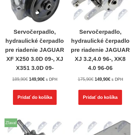
Servočerpadlo,
Servočerpadlo,
hydraulické čerpadlo
hydraulické čerpadlo
pre riadenie JAGUAR
pre riadenie JAGUAR
XF X250 3.0D 09-, XJ
XJ 3.2,4.0 96-, XK8
X351 3.0D 09-
4.0 96-06
189,90
€
149,90
€
175,90
€
149,90
€
s DPH
s DPH
Pridať do košíka
Pridať do košíka
Zľava!