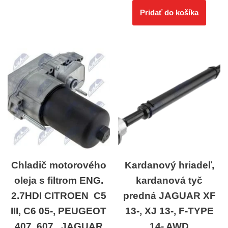
Pridať do košíka
Chladič motorového
Kardanový hriadeľ,
oleja s filtrom ENG.
kardanová tyč
2.7HDI CITROEN C5
predná JAGUAR XF
III, C6 05-, PEUGEOT
13-, XJ 13-, F-TYPE
407, 607, JAGUAR
14- AWD