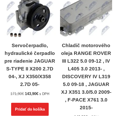
Servočerpadlo,
Chladič motorového
hydraulické čerpadlo
oleja RANGE ROVER
pre riadenie JAGUAR
III L322 5.0 09-12 , IV
S-TYPE II X200 2.7D
L405 3.0 2013- ,
04-, XJ X350/X358
DISCOVERY IV L319
2.7D 05-
5.0 09-18 , JAGUAR
XJ X351 3.0/5.0 2009-
171,90
€
143,90
€
s DPH
, F-PACE X761 3.0
2015-
Pridať do košíka