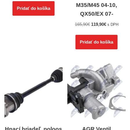
M35/M45 04-10,
Pridať do košíka
QX50/EX 07-
165,90
€
119,90
€
s DPH
Pridať do košíka
Hnací hriadeľ, poloos
AGR Ventil