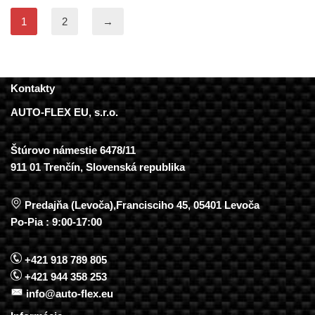
1
2
→
Kontakty
AUTO-FLEX EU, s.r.o.
Štúrovo námestie 6478/11
911 01 Trenčín, Slovenská republika
Predajňa (Levoča),Francisciho 45, 05401 Levoča
Po-Pia : 9:00-17:00
+421 918 789 805
+421 944 358 253
info@auto-flex.eu