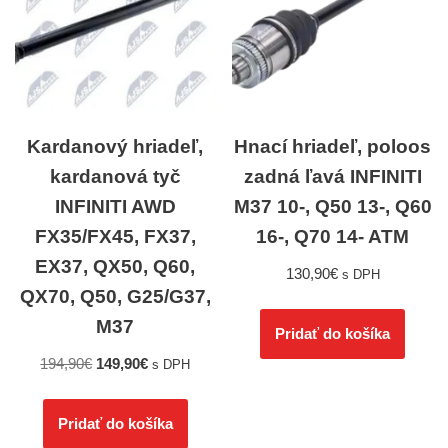
Kardanový hriadeľ,
Hnací hriadeľ, poloos
kardanová tyč
zadná ľavá INFINITI
INFINITI AWD
M37 10-, Q50 13-, Q60
FX35/FX45, FX37,
16-, Q70 14- ATM
EX37, QX50, Q60,
130,90
€
s DPH
QX70, Q50, G25/G37,
M37
Pridať do košíka
194,90
€
149,90
€
s DPH
Pridať do košíka