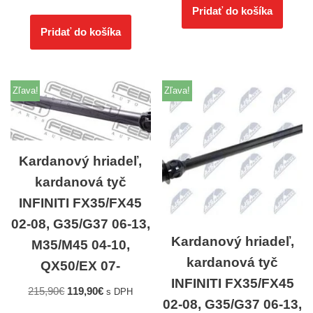
Pridať do košíka
Pridať do košíka
Zľava!
Zľava!
Kardanový hriadeľ,
kardanová tyč
INFINITI FX35/FX45
02-08, G35/G37 06-13,
Kardanový hriadeľ,
M35/M45 04-10,
kardanová tyč
QX50/EX 07-
INFINITI FX35/FX45
215,90
€
119,90
€
s DPH
02-08, G35/G37 06-13,