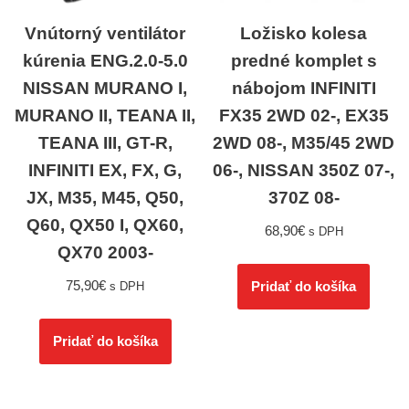
Vnútorný ventilátor
Ložisko kolesa
kúrenia ENG.2.0-5.0
predné komplet s
NISSAN MURANO I,
nábojom INFINITI
MURANO II, TEANA II,
FX35 2WD 02-, EX35
TEANA III, GT-R,
2WD 08-, M35/45 2WD
INFINITI EX, FX, G,
06-, NISSAN 350Z 07-,
JX, M35, M45, Q50,
370Z 08-
Q60, QX50 I, QX60,
68,90
€
s DPH
QX70 2003-
75,90
€
Pridať do košíka
s DPH
Pridať do košíka