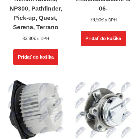
NP300, Pathfinder,
06-
Pick-up, Quest,
79,90
€
s DPH
Serena, Terrano
83,90
€
Pridať do košíka
s DPH
Pridať do košíka