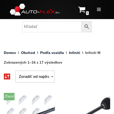
Prejsť
0
na
obsah
Domov
\
Obchod
\
Podľa vozidla
\
Infiniti
\
Infiniti M
Zobrazených 1–16 z 17 výsledkov
Zľava!