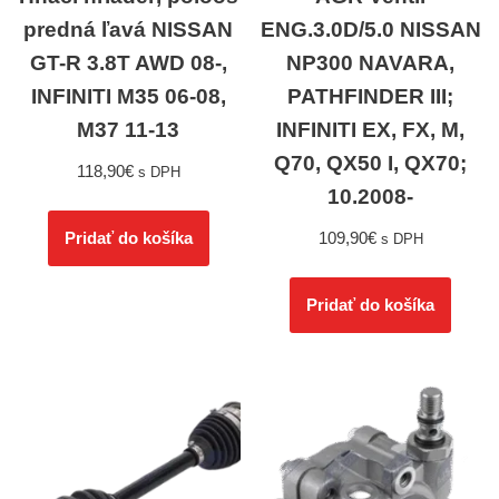
predná ľavá NISSAN
ENG.3.0D/5.0 NISSAN
GT-R 3.8T AWD 08-,
NP300 NAVARA,
INFINITI M35 06-08,
PATHFINDER III;
M37 11-13
INFINITI EX, FX, M,
Q70, QX50 I, QX70;
118,90
€
s DPH
10.2008-
109,90
€
Pridať do košíka
s DPH
Pridať do košíka