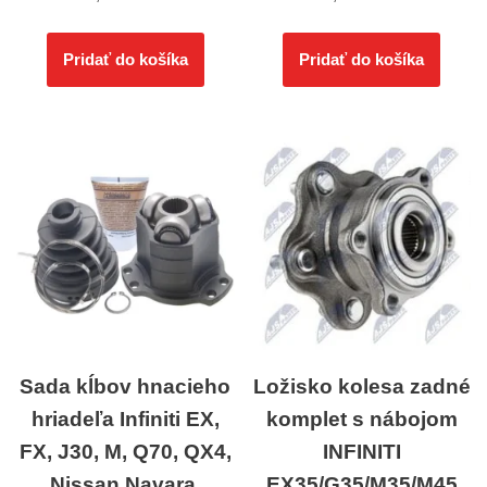
Pridať do košíka
Pridať do košíka
Sada kĺbov hnacieho
Ložisko kolesa zadné
hriadeľa Infiniti EX,
komplet s nábojom
FX, J30, M, Q70, QX4,
INFINITI
Nissan Navara,
EX35/G35/M35/M45