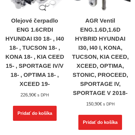
Olejové čerpadlo
AGR Ventil
ENG 1.6CRDI
ENG.1.6D,1.6D
HYUNDAI I30 18- , I40
HYBRID HYUNDAI
18- , TUCSON 18- ,
I30, I40 I, KONA,
KONA 18- , KIA CEED
TUCSON, KIA CEED,
15- , SPORTAGE IV/V
XCEED, OPTIMA,
18- , OPTIMA 18- ,
STONIC, PROCEED,
XCEED 19-
SPORTAGE IV,
SPORTAGE V 2018-
226,90
€
s DPH
150,90
€
s DPH
Pridať do košíka
Pridať do košíka