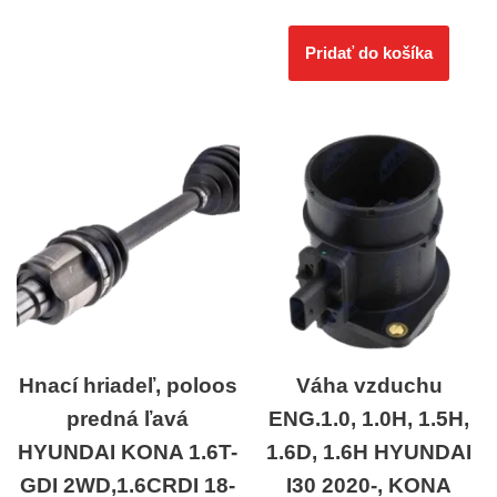
Pridať do košíka
Hnací hriadeľ, poloos
Váha vzduchu
predná ľavá
ENG.1.0, 1.0H, 1.5H,
HYUNDAI KONA 1.6T-
1.6D, 1.6H HYUNDAI
GDI 2WD,1.6CRDI 18-
I30 2020-, KONA