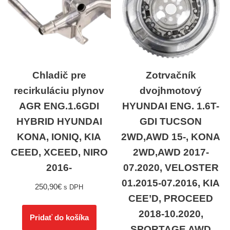
Chladič pre
Zotrvačník
recirkuláciu plynov
dvojhmotový
AGR ENG.1.6GDI
HYUNDAI ENG. 1.6T-
HYBRID HYUNDAI
GDI TUCSON
KONA, IONIQ, KIA
2WD,AWD 15-, KONA
CEED, XCEED, NIRO
2WD,AWD 2017-
2016-
07.2020, VELOSTER
01.2015-07.2016, KIA
250,90
€
s DPH
CEE’D, PROCEED
2018-10.2020,
Pridať do košíka
SPORTAGE AWD