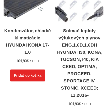
Kondenzátor, chladič
Snímač teploty
klimatizácie
výfukových plynov
HYUNDAI KONA 17-
ENG.1.6D,1.6DH
1.0
HYUNDAI I30, KONA,
TUCSON, I40, KIA
104,90
€
s DPH
CEED, OPTIMA,
PROCEED,
Pridať do košíka
SPORTAGE IV,
STONIC, XCEED;
11.2016-
104,90
€
s DPH