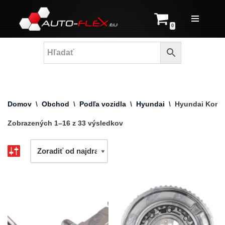
Prejsť
0
na
obsah
Domov
\
Obchod
\
Podľa vozidla
\
Hyundai
\
Hyundai Kona
Zobrazených 1–16 z 33 výsledkov