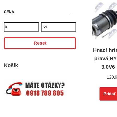
CENA
Reset
Hnací hri
pravá HY
Košík
3.0V6
120,
Pridať