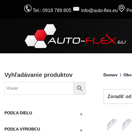
Tel.: 0918 789 805
info@auto-flex.eu
Pre
Prejsť
na
obsah
Vyhľadávanie produktov
Domov
\
Obc
PODĽA DIELU
PODĽA VÝROBCU