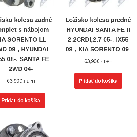
isko kolesa zadné
Ložisko kolesa predné
mplet s nábojom
HYUNDAI SANTA FE II
IA SORENTO LL
2.2CRDI,2.7 05-, IX55
WD 09-, HYUNDAI
08-, KIA SORENTO 09-
55 08-, SANTA FE
63,90
€
s DPH
2WD 04-
63,90
€
Pridať do košíka
s DPH
Pridať do košíka