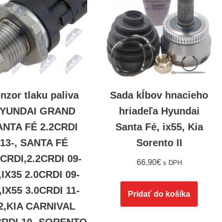
nzor tlaku paliva
Sada kĺbov hnacieho
YUNDAI GRAND
hriadeľa Hyundai
ANTA FÉ 2.2CRDI
Santa Fé, ix55, Kia
13-, SANTA FÉ
Sorento II
0CRDI,2.2CRDI 09-
66,90
€
s DPH
,IX35 2.0CRDI 09-
,IX55 3.0CRDI 11-
Pridať do košíka
2,KIA CARNIVAL