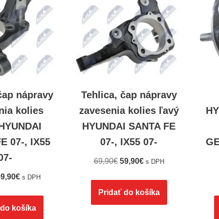
 čap nápravy
Tehlica, čap nápravy
nia kolies
zavesenia kolies ľavý
HY
 HYUNDAI
HYUNDAI SANTA FE
E 07-, IX55
07-, IX55 07-
GE
07-
69,90
€
59,90
€
s DPH
9,90
€
s DPH
Pridať do košíka
 do košíka