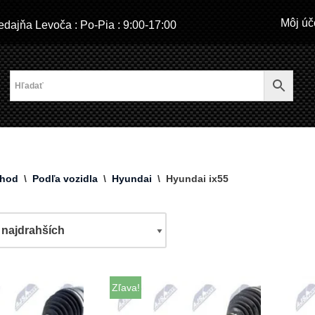
Môj úč
dajňa Levoča : Po-Pia : 9:00-17:00
hod
\
Podľa vozidla
\
Hyundai
\
Hyundai ix55
Zľava!