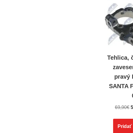
Tehlica,
zavese
pravý
SANTA F
69,90
€
5
Pridať