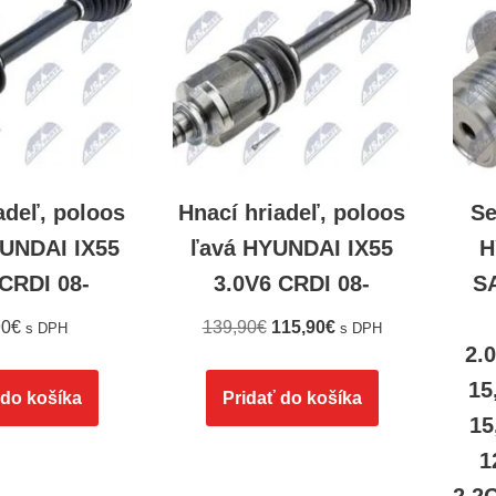
adeľ, poloos
Hnací hriadeľ, poloos
Se
UNDAI IX55
ľavá HYUNDAI IX55
H
 CRDI 08-
3.0V6 CRDI 08-
S
90
€
139,90
€
115,90
€
s DPH
s DPH
2.
15
 do košíka
Pridať do košíka
15
1