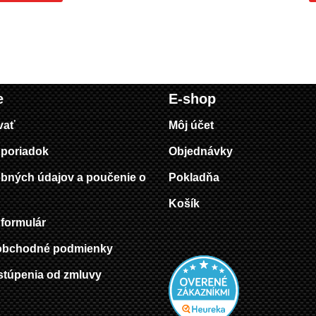
e
E-shop
vať
Môj účet
poriadok
Objednávky
bných údajov a poučenie o
Pokladňa
Košík
formulár
obchodné podmienky
stúpenia od zmluvy