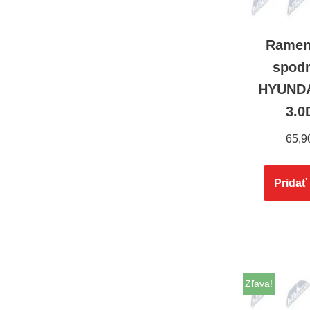
Ramen
spod
HYUNDA
3.0
65,9
Pridať
Zľava!