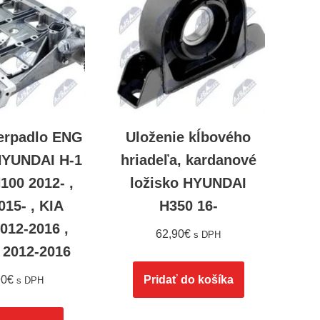
čerpadlo ENG
Uloženie kĺbového
HYUNDAI H-1
hriadeľa, kardanové
H100 2012- ,
ložisko HYUNDAI
015- , KIA
H350 16-
012-2016 ,
62,90
€
s DPH
2012-2016
90
€
Pridať do košíka
s DPH