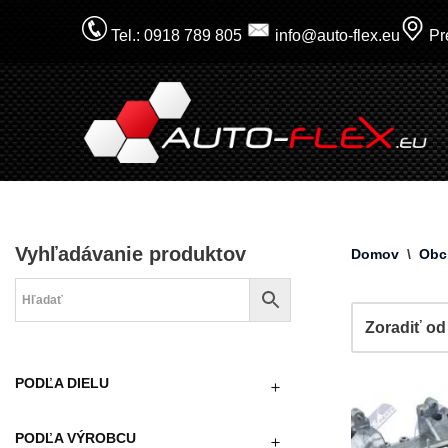
Tel.: 0918 789 805
info@auto-flex.eu
Pre
Prejsť
na
obsah
Vyhľadávanie produktov
Domov
\
Obc
PODĽA DIELU
PODĽA VÝROBCU