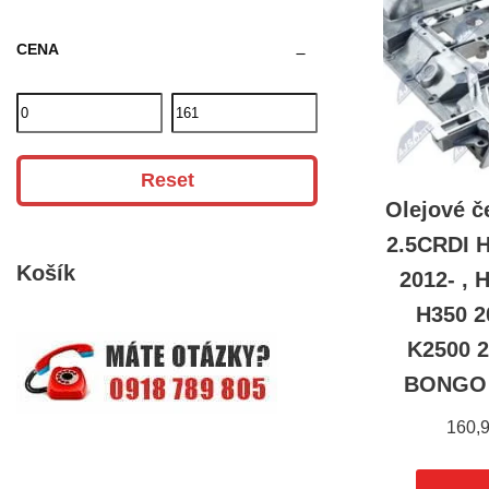
CENA
Reset
Olejové 
2.5CRDI 
Košík
2012- , 
H350 2
K2500 2
BONGO 
160,