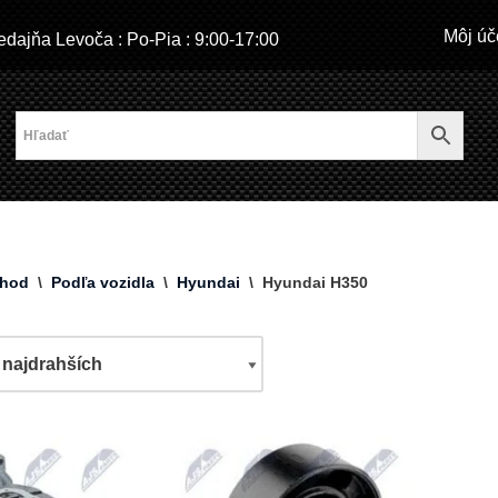
Môj úč
dajňa Levoča : Po-Pia : 9:00-17:00
hod
\
Podľa vozidla
\
Hyundai
\
Hyundai H350