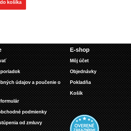
 do košíka
e
E-shop
vať
Môj účet
poriadok
Objednávky
bných údajov a poučenie o
Pokladňa
Košík
formulár
obchodné podmienky
stúpenia od zmluvy