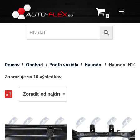
Prejsť
0
na
obsah
Domov
\
Obchod
\
Podľa vozidla
\
Hyundai
\
Hyundai H100
Zobrazuje sa 10 výsledkov