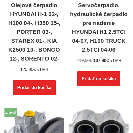
Olejové čerpadlo
Servočerpadlo,
HYUNDAI H-1 02-,
hydraulické čerpadlo
H100 04-, H350 15-,
pre riadenie
PORTER 03-,
HYUNDAI H1 2.5TCI
STAREX 01-, KIA
04-07, H100 TRUCK
K2500 10-, BONGO
2.5TCI 04-06
12-, SORENTO 02-
119,90
€
107,90
€
s DPH
129,90
€
s DPH
Pridať do košíka
Pridať do košíka
Zľava!