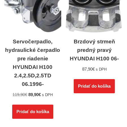
Servočerpadlo,
Brzdový strmeň
hydraulické čerpadlo
predný pravý
pre riadenie
HYUNDAI H100 06-
HYUNDAI H100
87,90
€
s DPH
2.4,2.5D,2.5TD
06.1996-
Pridať do košíka
119,90
€
89,90
€
s DPH
Pridať do košíka