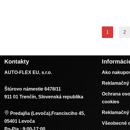
1
2
Kontakty
Informáci
AUTO-FLEX EU, s.r.o.
Ako nakupo
Reklamačný 
Štúrovo námestie 6478/11
Ochrana oso
911 01 Trenčín, Slovenská republika
cookies
Reklamačný 
Predajňa (Levoča),Francisciho 45,
05401 Levoča
Všeobecné 
Po-Pia : 9:00-17:00