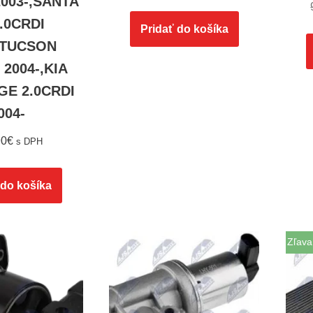
2003-,SANTA
2.0CRDI
Pridať do košíka
,TUCSON
 2004-,KIA
E 2.0CRDI
004-
90
€
s DPH
 do košíka
Zľava