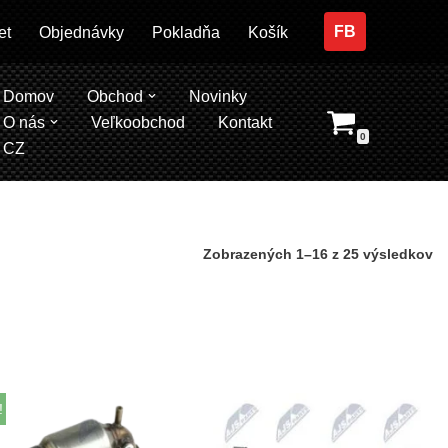
FB
et
Objednávky
Pokladňa
Košík
Domov
Obchod
Novinky
O nás
Veľkoobchod
Kontakt
0
CZ
Zobrazených 1–16 z 25 výsledkov
!