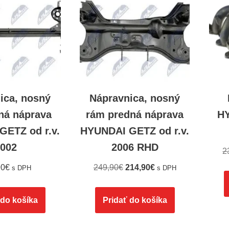
ica, nosný
Nápravnica, nosný
ná náprava
rám predná náprava
H
GETZ od r.v.
HYUNDAI GETZ od r.v.
002
2006 RHD
2
90
€
249,90
€
214,90
€
s DPH
s DPH
 do košíka
Pridať do košíka