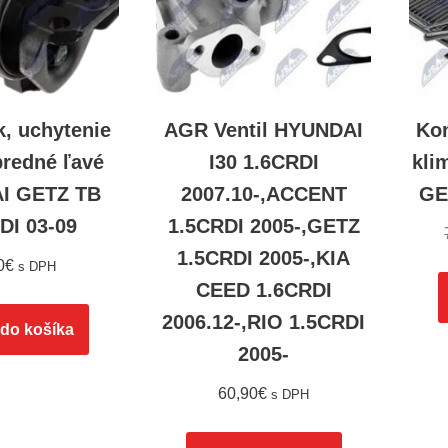
k, uchytenie
AGR Ventil HYUNDAI
Kon
predné ľavé
I30 1.6CRDI
kli
I GETZ TB
2007.10-,ACCENT
GET
DI 03-09
1.5CRDI 2005-,GETZ
1.5CRDI 2005-,KIA
0
€
s DPH
CEED 1.6CRDI
2006.12-,RIO 1.5CRDI
 do košíka
2005-
60,90
€
s DPH