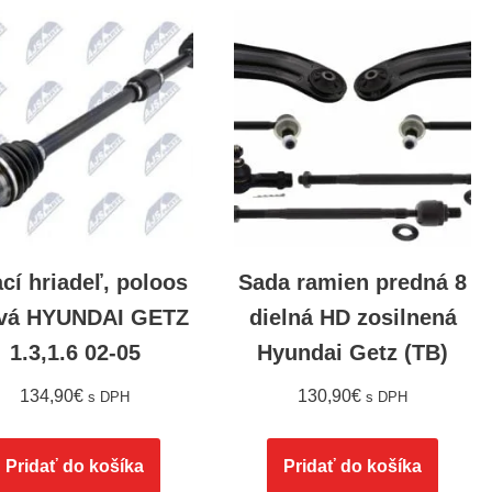
cí hriadeľ, poloos
Sada ramien predná 8
vá HYUNDAI GETZ
dielná HD zosilnená
1.3,1.6 02-05
Hyundai Getz (TB)
134,90
€
130,90
€
s DPH
s DPH
Pridať do košíka
Pridať do košíka