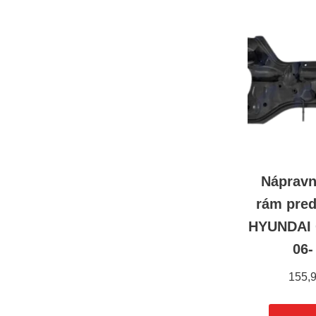
Nápravn
rám pre
HYUNDAI 
06-
155,