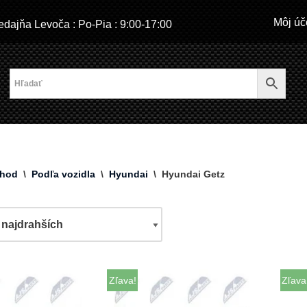
Môj úč
dajňa Levoča : Po-Pia : 9:00-17:00
hod
\
Podľa vozidla
\
Hyundai
\
Hyundai Getz
Zľava!
Zľava