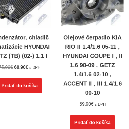
denzátor, chladič
Olejové čerpadlo KIA
matizácie HYUNDAI
RIO II 1.4/1.6 05-11 ,
Z (TB) (02-) 1.1 I
HYUNDAI COUPE I , II
1.6 98-09 , GETZ
75,90
€
60,90
€
s DPH
1.4/1.6 02-10 ,
ACCENT II , III 1.4/1.6
Pridať do košíka
00-10
59,90
€
s DPH
Pridať do košíka