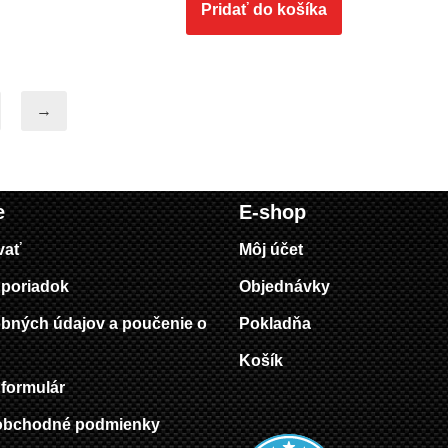
Pridať do košíka
→
e
E-shop
vať
Môj účet
poriadok
Objednávky
bných údajov a poučenie o
Pokladňa
Košík
formulár
obchodné podmienky