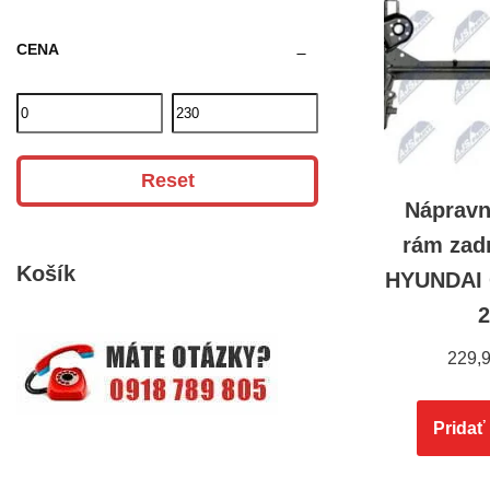
CENA
Reset
Nápravn
rám zad
Košík
HYUNDAI 
2
229,
Pridať