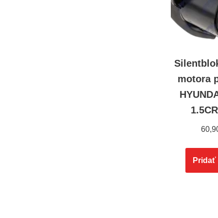
Silentblo
motora 
HYUNDA
1.5CR
60,9
Pridať