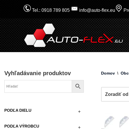
Tel.: 0918 789 805
info@auto-flex.eu
Pre
Prejsť
na
obsah
Vyhľadávanie produktov
Domov
\
Obc
PODĽA DIELU
PODĽA VÝROBCU