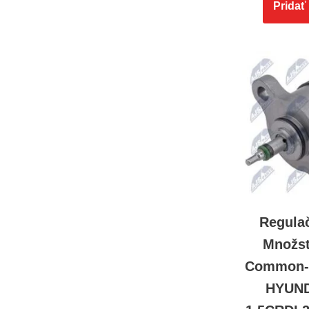
Pridať
Regulač
Množst
Common-R
HYUND