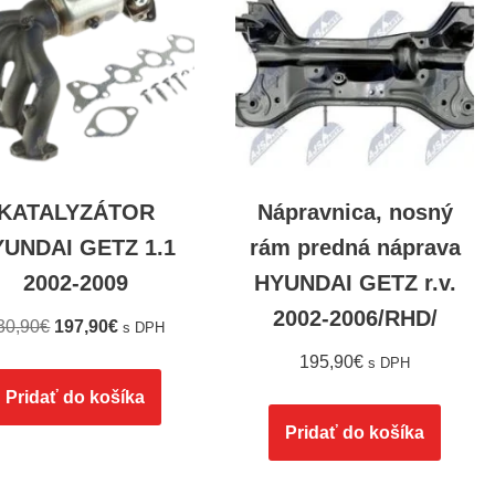
KATALYZÁTOR
Nápravnica, nosný
YUNDAI GETZ 1.1
rám predná náprava
2002-2009
HYUNDAI GETZ r.v.
2002-2006/RHD/
30,90
€
197,90
€
s DPH
195,90
€
s DPH
Pridať do košíka
Pridať do košíka