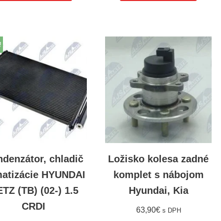
!
denzátor, chladič
Ložisko kolesa zadné
matizácie HYUNDAI
komplet s nábojom
TZ (TB) (02-) 1.5
Hyundai, Kia
CRDI
63,90
€
s DPH