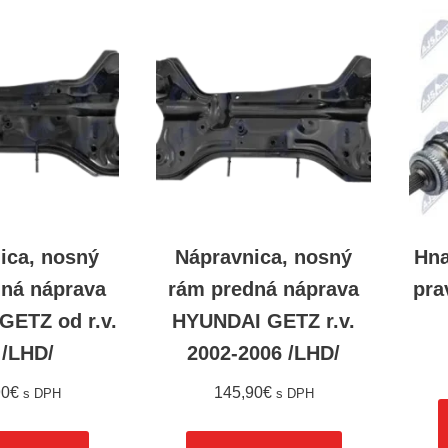
ica, nosný
Nápravnica, nosný
Hna
dná náprava
rám predná náprava
pra
GETZ od r.v.
HYUNDAI GETZ r.v.
 /LHD/
2002-2006 /LHD/
90
€
145,90
€
s DPH
s DPH