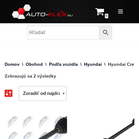
Prejsť
0
na
obsah
Domov
\
Obchod
\
Podľa vozidla
\
Hyundai
\
Hyundai Creta
Zobrazujú sa 2 výsledky