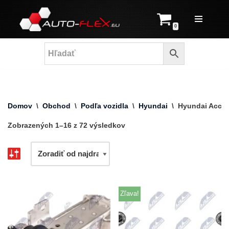
Prejsť
0
na
obsah
Domov
\
Obchod
\
Podľa vozidla
\
Hyundai
\
Hyundai Acce
Zobrazených 1–16 z 72 výsledkov
Zľava!