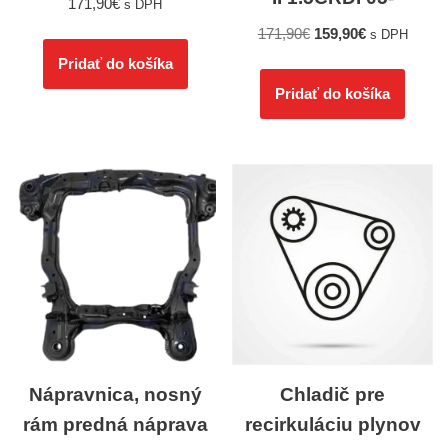
171,90
€
s DPH
171,90
€
159,90
€
s DPH
Pridať do košíka
Pridať do košíka
Nápravnica, nosný
Chladič pre
rám predná náprava
recirkuláciu plynov