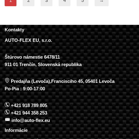
1
2
3
4
5
→
Kontakty
AUTO-FLEX EU, s.r.o.
Štúrovo námestie 6478/11
911 01 Trenčín, Slovenská republika
Predajňa (Levoča),Francisciho 45, 05401 Levoča
Po-Pia : 9:00-17:00
+421 918 789 805
+421 944 358 253
info@auto-flex.eu
Informácie