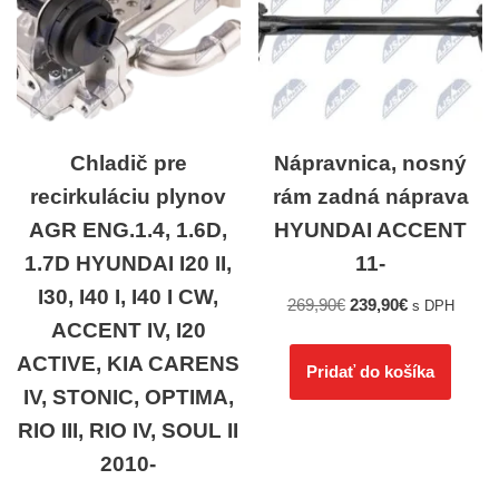
Chladič pre
Nápravnica, nosný
recirkuláciu plynov
rám zadná náprava
AGR ENG.1.4, 1.6D,
HYUNDAI ACCENT
1.7D HYUNDAI I20 II,
11-
I30, I40 I, I40 I CW,
269,90
€
239,90
€
s DPH
ACCENT IV, I20
ACTIVE, KIA CARENS
Pridať do košíka
IV, STONIC, OPTIMA,
RIO III, RIO IV, SOUL II
2010-