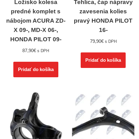
Ložisko kolesa
Tehlica, čap nápravy
predné komplet s
zavesenia kolies
nábojom ACURA ZD-
pravý HONDA PILOT
X 09-, MD-X 06-,
16-
HONDA PILOT 09-
79,90
€
s DPH
87,90
€
s DPH
Pridať do košíka
Pridať do košíka