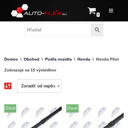
Prejsť
0
na
obsah
Domov
\
Obchod
\
Podľa vozidla
\
Honda
\
Honda Pilot
Zobrazuje sa 15 výsledkov
Zľava!
Zľava!