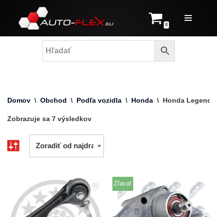
Prejsť
0
na
obsah
Domov
\
Obchod
\
Podľa vozidla
\
Honda
\
Honda Legend
Zobrazuje sa 7 výsledkov
Zľava!