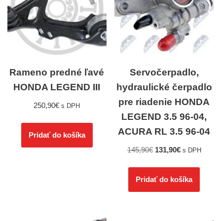
Rameno predné ľavé
Servočerpadlo,
HONDA LEGEND III
hydraulické čerpadlo
pre riadenie HONDA
250,90
€
s DPH
LEGEND 3.5 96-04,
ACURA RL 3.5 96-04
Pridať do košíka
145,90
€
131,90
€
s DPH
Pridať do košíka