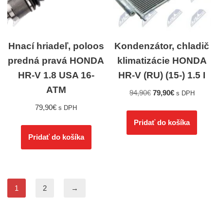
Hnací hriadeľ, poloos
Kondenzátor, chladič
predná pravá HONDA
klimatizácie HONDA
HR-V 1.8 USA 16-
HR-V (RU) (15-) 1.5 I
ATM
94,90
€
79,90
€
s DPH
79,90
€
s DPH
Pridať do košíka
Pridať do košíka
1
2
→