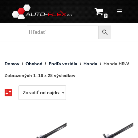
Prejsť
0
na
obsah
Domov
\
Obchod
\
Podľa vozidla
\
Honda
\
Honda HR-V
Zobrazených 1–16 z 28 výsledkov