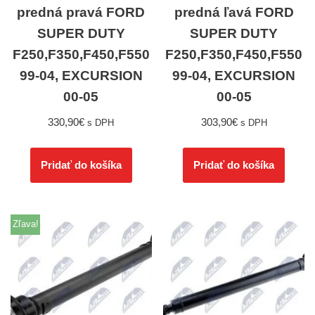
predná pravá FORD
predná ľavá FORD
SUPER DUTY
SUPER DUTY
F250,F350,F450,F550
F250,F350,F450,F550
99-04, EXCURSION
99-04, EXCURSION
00-05
00-05
330,90
€
303,90
€
s DPH
s DPH
Pridať do košíka
Pridať do košíka
Zľava!