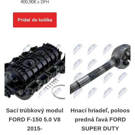
400,90
€
s DPH
Pridať do košíka
Sací trúbkový modul
Hnací hriadeľ, poloos
FORD F-150 5.0 V8
predná ľavá FORD
2015-
SUPER DUTY