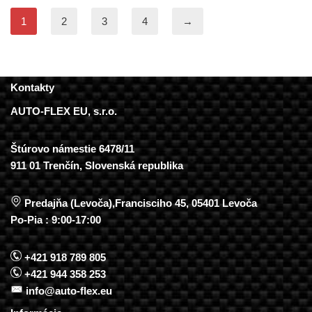
1
2
3
4
→
Kontakty
AUTO-FLEX EU, s.r.o.
Štúrovo námestie 6478/11
911 01 Trenčín, Slovenská republika
Predajňa (Levoča),Francisciho 45, 05401 Levoča
Po-Pia : 9:00-17:00
+421 918 789 805
+421 944 358 253
info@auto-flex.eu