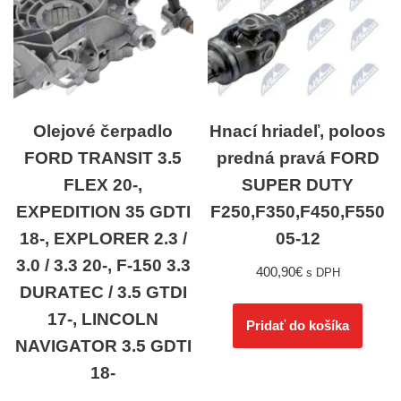
Olejové čerpadlo
Hnací hriadeľ, poloos
FORD TRANSIT 3.5
predná pravá FORD
FLEX 20-,
SUPER DUTY
EXPEDITION 35 GDTI
F250,F350,F450,F550
18-, EXPLORER 2.3 /
05-12
3.0 / 3.3 20-, F-150 3.3
400,90
€
s DPH
DURATEC / 3.5 GTDI
17-, LINCOLN
Pridať do košíka
NAVIGATOR 3.5 GDTI
18-