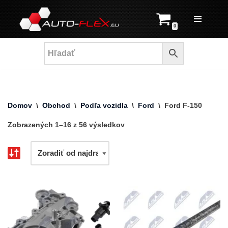
Prejsť
0
na
obsah
Domov
\
Obchod
\
Podľa vozidla
\
Ford
\
Ford F-150
Zobrazených 1–16 z 56 výsledkov